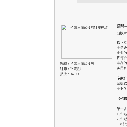
招聘
出版时间
松下幸
于是否
企业的
拔符合
丰富的
课程：
招聘与面试技巧
实用有
讲师：
张晓彤
播放：34973
专家介
金蝶软
基亚学
《招聘
第一讲
1.招
2.招
3.内