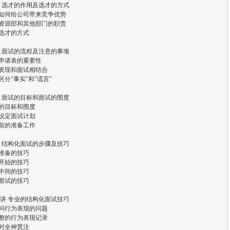
 选才的作用及选才的方式
才如何给公司带来竞争优势
力资源部和其他部门的职责
试选才的方式
 面试的流程及注意的事项
职申请表的重要性
为表现和面试相结合
样区分"事实"和"谎言"
 面试的目标和面试的围度
试的目标和围度
样设定面试计划
试前的准备工作
 结构化面试的步骤及技巧
试准备的技巧
试开始的技巧
试中间的技巧
束面试的技巧
讲 专业的结构化面试技巧
样问行为表现的问题
完整的行为表现记录
听时全神贯注