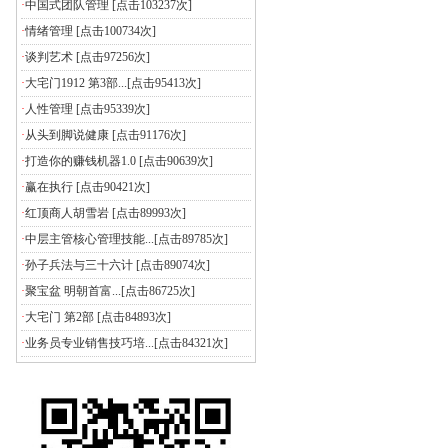
·
中国式团队管理
[点击103237次]
·
情绪管理
[点击100734次]
·
谈判艺术
[点击97256次]
·
大宅门1912 第3部...
[点击95413次]
·
人性管理
[点击95339次]
·
从头到脚说健康
[点击91176次]
·
打造你的赚钱机器1.0
[点击90639次]
·
赢在执行
[点击90421次]
·
红顶商人胡雪岩
[点击89993次]
·
中层主管核心管理技能...
[点击89785次]
·
孙子兵法与三十六计
[点击89074次]
·
聚宝盆 明朝首富...
[点击86725次]
·
大宅门 第2部
[点击84893次]
·
业务员专业销售技巧培...
[点击84321次]