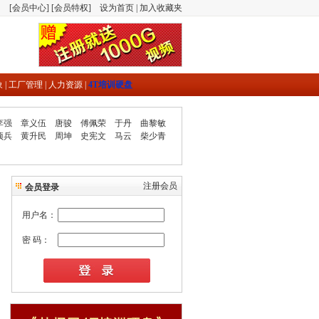
[
会员中心
] [
会员特权
]
设为首页
|
加入收藏夹
象
|
工厂管理
|
人力资源
|
4T培训硬盘
李强
章义伍
唐骏
傅佩荣
于丹
曲黎敏
项兵
黄升民
周坤
史宪文
马云
柴少青
注册会员
会员登录
用户名：
密 码：