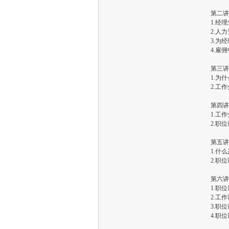
第二讲
1.经
2.人
3.为
4.雇
第三讲
1.为
2.工
第四讲
1.工
2.职
第五讲
1.什
2.职
第六讲
1.职
2.工
3.职
4.职