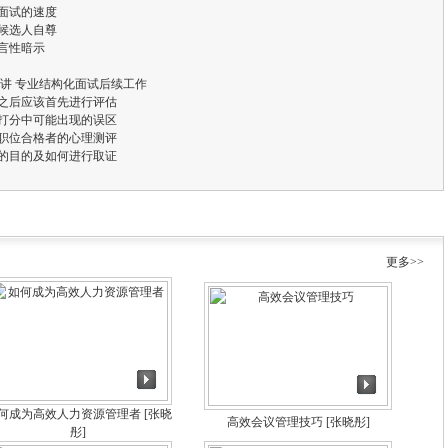
握面试的速度
护候选人自尊
语言性暗示
讲 专业结构化面试后续工作
试之后应该首先进行评估
试打分中可能出现的误区
键职位合格者的心理测评
证的目的及如何进行取证
更多>>
何成为高效人力资源管理者
[张晓
高效会议管理技巧
[张晓彤]
彤]