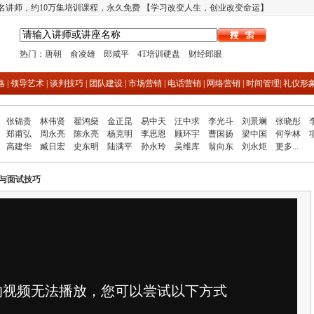
多名讲师，约10万集培训课程，永久免费 【学习改变人生，创业改变命运】
热门：
唐朝
俞凌雄
郎咸平
4T培训硬盘
财经郎眼
略
|
领导艺术
|
谈判技巧
|
团队建设
|
市场营销
|
电话营销
|
网络营销
|
时间管理
|
礼仪形
张锦贵
林伟贤
翟鸿燊
金正昆
易中天
汪中求
李光斗
刘景斓
张晓彤
郑甫弘
周永亮
陈永亮
杨克明
李思恩
顾环宇
曹国扬
梁中国
何学林
高建华
臧日宏
史东明
陆满平
孙永玲
吴维库
翁向东
刘永炬
更多...
与面试技巧