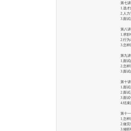
第七讲
1.选
2.人
3.面
第八讲
1.求
2.行
3.怎
第九讲
1.面
2.怎
3.面
第十讲
1.面
2.面
3.面
4.结
第十一
1.怎
2.做
3.倾