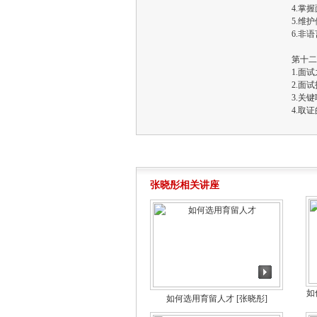
4.掌
5.维
6.非
第十二
1.面
2.面
3.关
4.取
张晓彤相关讲座
如
如何选用育留人才
[张晓彤]