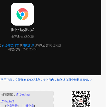
何不用下载，立即拥有4000G讲座？
·
6个月内，如何让公司业绩提高300%？
，投诉建议，
请点击此处
/s/1o7NxxSuN
！ [
会员登录
] [
注册会员
]