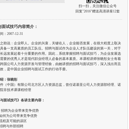
扫一扫，关注微信公众号
回复"2016"赠送高清讲座12套
与面试技巧内容简介：
：2007-12-31
之助说：企业即人。企业的兴衰，关键在人，企业能否发展，在很大程度上取决
具备一支高素质的员工队伍。招聘与面试作为企业人才队伍建设的第一关，对于
长远发展起着十分重要的作用。因此，系统掌握招聘与面试技巧，为企业发展选
需要的优秀人才是现代职业经理人必备的基本素质。本课程讲师张晓彤女士有着
跨国公司人力资源开发与管理经验，由她讲授的招聘与面试技巧，深入浅出而且
效，是中国企业招聘与面试工作的行动手册。
绍：张晓彤
件（中国）有限公司北方区人力资源总监，曾任诺基亚公司人力资源部经理、诺
院非技术课课程经理
与面试技巧》各讲主要内容：
 招聘为企业带来竞争优势
聘如何为公司带来竞争优势
聘流程及可能的误区
部招聘与外部招聘