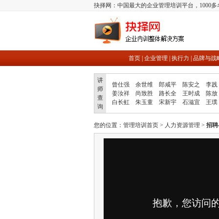
抉择网：中国最大的企业管理培训平台，1000
首页
|
企业管理
|
执行力
|
品牌与战
讲
曾仕强
余世维
郎咸平
陈安之
李践
师
姜汝祥
尚致胜
路长全
王时成
陈放
查
白长虹
朱玉童
宋新宇
石滋宜
王璞
询
您的位置：
管理培训首页
>
人力资源管理
>
招聘