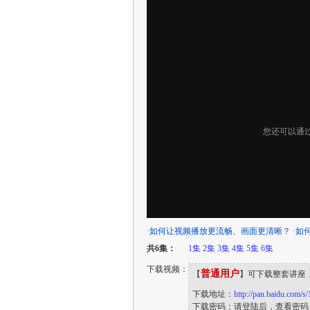
·
如何让视频播放更流畅、画面更清晰？
·
如
共6集：
1集
2集
3集
4集
5集
6集
下载视频：
普通用户
【
】可下载整套讲座
下载地址：
http://pan.baidu.com
下载密码：请登陆后，查看密码