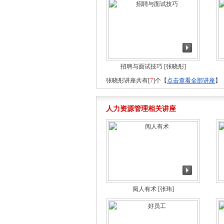
招聘与面试技巧
[张晓彤]
张晓彤讲座共有[
7
]个【
点击查看全部讲座
】
人力资源管理相关讲座
阅人有术
[张玮]