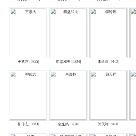
王紫杰
[9855]
稻盛和夫
[9824]
李玲瑶
[9162]
柳传志
[8683]
余逸鹤
[8226]
郭天祥
[8180]