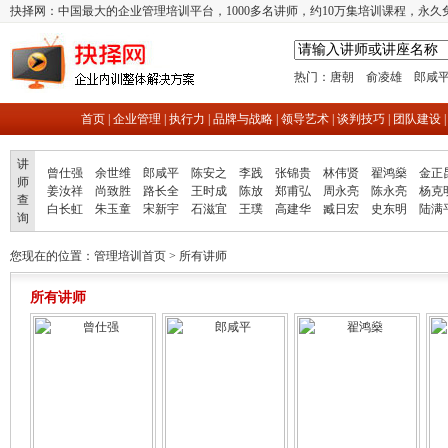
抉择网：中国最大的企业管理培训平台，1000多名讲师，约10万集培训课程，永久
热门：
唐朝
俞凌雄
郎咸
首页
|
企业管理
|
执行力
|
品牌与战略
|
领导艺术
|
谈判技巧
|
团队建设
讲
曾仕强
余世维
郎咸平
陈安之
李践
张锦贵
林伟贤
翟鸿燊
金正
师
姜汝祥
尚致胜
路长全
王时成
陈放
郑甫弘
周永亮
陈永亮
杨克
查
白长虹
朱玉童
宋新宇
石滋宜
王璞
高建华
臧日宏
史东明
陆满
询
您现在的位置：
管理培训首页
> 所有讲师
所有讲师