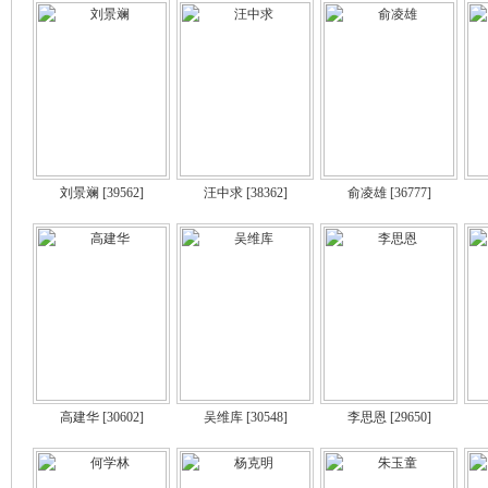
刘景斓
[39562]
汪中求
[38362]
俞凌雄
[36777]
高建华
[30602]
吴维库
[30548]
李思恩
[29650]