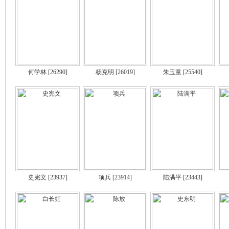
何学林
[26290]
杨克明
[26019]
朱玉童
[25540]
史宪文
[23937]
项兵
[23914]
陆满平
[23443]