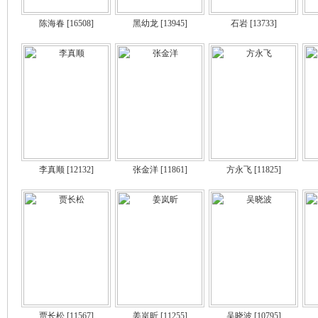
陈海春
[16508]
黑幼龙
[13945]
石岩
[13733]
李真顺
[12132]
张金洋
[11861]
方永飞
[11825]
贾长松
[11567]
姜岚昕
[11255]
吴晓波
[10795]