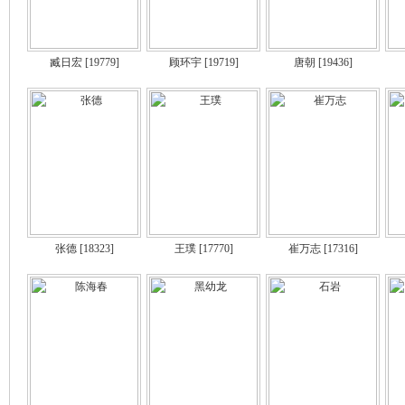
臧日宏
[19779]
顾环宇
[19719]
唐朝
[19436]
张德
[18323]
王璞
[17770]
崔万志
[17316]