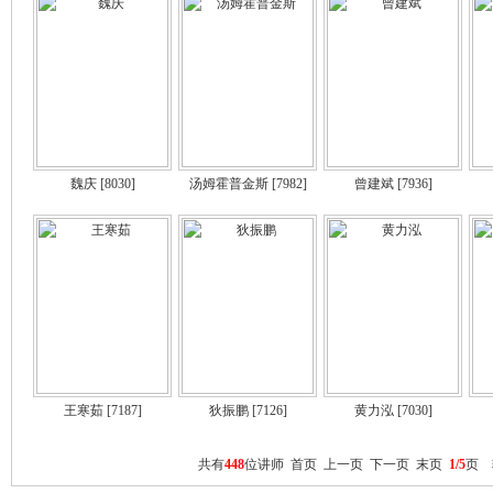
魏庆
[8030]
汤姆霍普金斯
[7982]
曾建斌
[7936]
王寒茹
[7187]
狄振鹏
[7126]
黄力泓
[7030]
共有
448
位讲师 首页 上一页
下一页
末页
1/5
页 