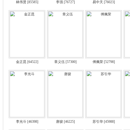
林伟贤
[85585]
李强
[76727]
易中天
[76023]
金正昆
[64522]
章义伍
[57300]
傅佩荣
[52798]
李光斗
[46398]
唐骏
[46225]
苏引华
[45988]