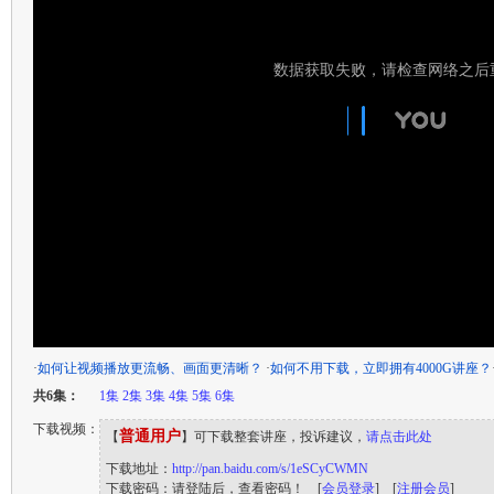
·
如何让视频播放更流畅、画面更清晰？
·
如何不用下载，立即拥有4000G讲座？
共6集：
1集
2集
3集
4集
5集
6集
下载视频：
普通用户
【
】可下载整套讲座，投诉建议，
请点击此处
下载地址：
http://pan.baidu.com/s/1eSCyCWMN
下载密码：请登陆后，查看密码！ [
会员登录
] [
注册会员
]