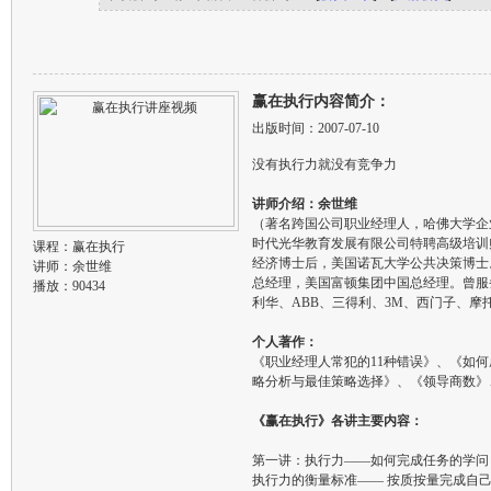
赢在执行内容简介：
出版时间：2007-07-10
没有执行力就没有竞争力
讲师介绍：余世维
（著名跨国公司职业经理人，哈佛大学企
时代光华教育发展有限公司特聘高级培训
课程：
赢在执行
经济博士后，美国诺瓦大学公共决策博士
讲师：
余世维
总经理，美国富顿集团中国总经理。曾服
播放：90434
利华、ABB、三得利、3M、西门子、
个人著作：
《职业经理人常犯的11种错误》、《如
略分析与最佳策略选择》、《领导商数》
《赢在执行》各讲主要内容：
第一讲：执行力——如何完成任务的学问
执行力的衡量标准—— 按质按量完成自