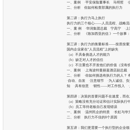
一、案例 ·平安保险董事长 马明哲 ·
二、分析 你如何检查部属的执行力
第二讲：执行力马上执行
执行力的三个核心——人员流程、战略流
一、案 例 ·华润集团总裁 宁高宁 ·
二、分析 《致加西亚的信 》一个故事
第三讲：执行力的衡量标准——按质按量
国内企业家在“人员流程”上的缺失
（a）不具备挑选人才的能力
（b）缺乏对人才的信任
（c）不注重也不开发他们的价值（没有
一、案例 ·上海波特曼丽嘉酒店副总裁 
二、分析 ·你如何挑选有执行力的人？ 
·自动、自发 ·注意细节 ·为人诚信、
知 ·具有创意 ·韧性——对工作投入 
第四讲：决策的首要问题不在速度，而在
（a）策略没有充分论证和估计实际执行
（b）员工等待老板自己发现错误
一、案例 ·温州民企的特质 ·长虹与华为
二、分析 执行力不佳的8个原因
第五讲：我们更需要一个执行型的企业领