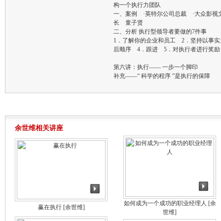
构一个执行力团队
一、案例 ·英特尔公司总裁 ·大众影视
长 童子贤
二、分析 执行型领导者要做的7件事
1．了解你的企业和员工 2．坚持以事
后顺序 4．跟进 5．对执行者进行奖励
第六讲：执行—— 一步一个脚印
补充——“ 科学的程序 ”是执行的保障
余世维相关讲座
如何成为一个成功的职业经理人
[余
赢在执行
[余世维]
世维]