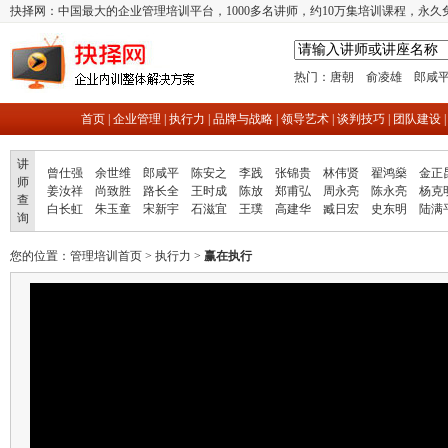
抉择网：中国最大的企业管理培训平台，1000多名讲师，约10万集培训课程，永久
热门：
唐朝
俞凌雄
郎咸
首页
|
企业管理
|
执行力
|
品牌与战略
|
领导艺术
|
谈判技巧
|
团队建设
讲
曾仕强
余世维
郎咸平
陈安之
李践
张锦贵
林伟贤
翟鸿燊
金正
师
姜汝祥
尚致胜
路长全
王时成
陈放
郑甫弘
周永亮
陈永亮
杨克
查
白长虹
朱玉童
宋新宇
石滋宜
王璞
高建华
臧日宏
史东明
陆满
询
您的位置：
管理培训首页
>
执行力
>
赢在执行