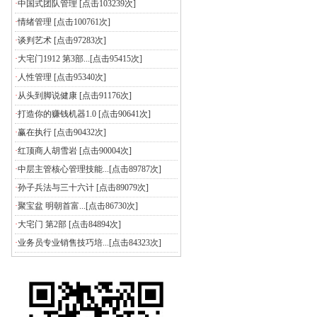
·
中国式团队管理
[点击103239次]
·
情绪管理
[点击100761次]
·
谈判艺术
[点击97283次]
·
大宅门1912 第3部...
[点击95415次]
·
人性管理
[点击95340次]
·
从头到脚说健康
[点击91176次]
·
打造你的赚钱机器1.0
[点击90641次]
·
赢在执行
[点击90432次]
·
红顶商人胡雪岩
[点击90004次]
·
中层主管核心管理技能...
[点击89787次]
·
孙子兵法与三十六计
[点击89079次]
·
聚宝盆 明朝首富...
[点击86730次]
·
大宅门 第2部
[点击84894次]
·
业务员专业销售技巧培...
[点击84323次]