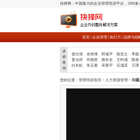
抉择网：中国最大的企业管理培训平台，1000
首页
|
企业管理
|
执行力
|
品牌与战
讲
曾仕强
余世维
郎咸平
陈安之
李践
师
姜汝祥
尚致胜
路长全
王时成
陈放
查
白长虹
朱玉童
宋新宇
石滋宜
王璞
询
您的位置：
管理培训首页
>
人力资源管理
>
问题