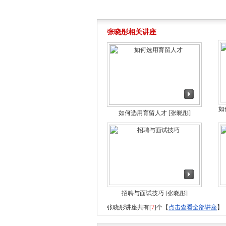
张晓彤相关讲座
如
如何选用育留人才
[张晓彤]
招聘与面试技巧
[张晓彤]
张晓彤讲座共有[
7
]个【
点击查看全部讲座
】