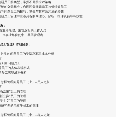
问题员工的类型，掌握不同的应对策略
正确的划分标准，合理区分问题员工与低绩效员工
领导问题员工的技巧，掌握与其有效沟通的步骤
握问题员工管理中应该具备的同理心、倾听、批评及辅导等技能
象：
力资源部经理、主管及相关工作人员
府、企事业单位的中、基层管理者
员工管理》详细目录：
 常见的问题员工的类型及离职成本分析
言
何判断问题员工
题员工的具体表现形式
题员工离职成本分析
 怎样管理问题员工（上）--用人之长
言
功高盖主”员工的管理
标新立异”员工的管理
完美主义”员工的管理
闷葫芦”型的老黄牛员工的管理
 怎样管理问题员工（中）--容人之短