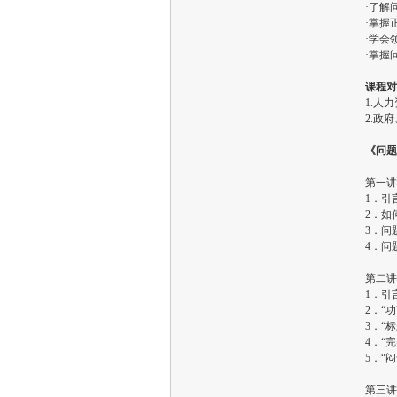
·了解
·掌握
·学会
·掌
课程对
1.人
2.政
《问题
第一讲
1．引
2．如
3．问
4．问
第二讲
1．引
2．“
3．“
4．“
5．“
第三讲