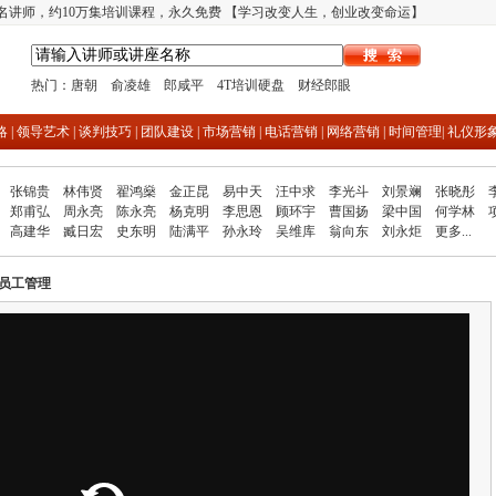
多名讲师，约10万集培训课程，永久免费 【学习改变人生，创业改变命运】
热门：
唐朝
俞凌雄
郎咸平
4T培训硬盘
财经郎眼
略
|
领导艺术
|
谈判技巧
|
团队建设
|
市场营销
|
电话营销
|
网络营销
|
时间管理
|
礼仪形
张锦贵
林伟贤
翟鸿燊
金正昆
易中天
汪中求
李光斗
刘景斓
张晓彤
郑甫弘
周永亮
陈永亮
杨克明
李思恩
顾环宇
曹国扬
梁中国
何学林
高建华
臧日宏
史东明
陆满平
孙永玲
吴维库
翁向东
刘永炬
更多...
员工管理