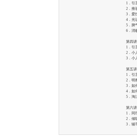
1．引
2．推
3．爱
4．光
5．脾
6．消
第四讲
1．引
2．小
3．小
第五讲
1．引
2．明
3．如
4．如
5．淘
第六讲
1．同
2．倾
3．辅