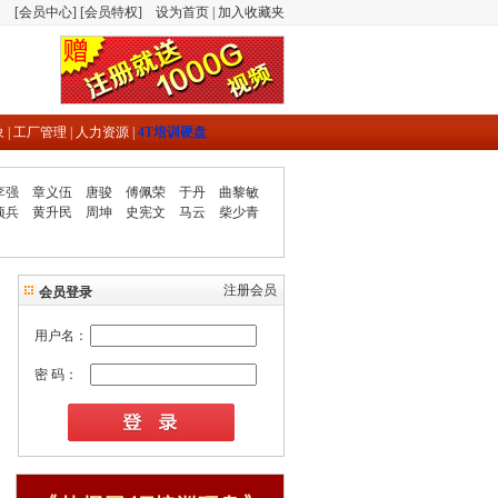
[
会员中心
] [
会员特权
]
设为首页
|
加入收藏夹
象
|
工厂管理
|
人力资源
|
4T培训硬盘
李强
章义伍
唐骏
傅佩荣
于丹
曲黎敏
项兵
黄升民
周坤
史宪文
马云
柴少青
注册会员
会员登录
用户名：
密 码：