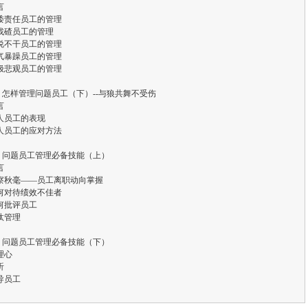
言
诿责任员工的管理
找碴员工的管理
说不干员工的管理
气暴躁员工的管理
极悲观员工的管理
 怎样管理问题员工（下）--与狼共舞不受伤
言
人员工的表现
人员工的应对方法
 问题员工管理必备技能（上）
言
察秋毫——员工离职动向掌握
何对待绩效不佳者
何批评员工
汰管理
 问题员工管理必备技能（下）
理心
听
导员工