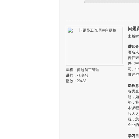
问题
出版时间
讲师介
著名人
曾任诺
件（中
司、中
课程：
问题员工管理
做过咨
讲师：
张晓彤
播放：20438
课程意
各类企
题，如
势，将
本课程
容人之
程，您
企业的
学习目