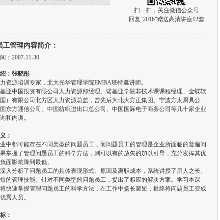
扫一扫，关注微信公众号
回复"2016"赠送高清讲座12套
员工管理内容简介：
：2007-11-30
绍：张晓彤
力资源培训专家，北大光华管理学院EMBA班特邀讲师。
基亚中国投资有限公司人力资源部经理、诺基亚学院非技术课课程经理、金蝶软
国）有限公司北方区人力资源总监，曾先后为北大方正集团、宁波方太厨具公
国东方通信公司、中国纺织进出口总公司、中国国际电子商务公司等几十家企业
询和内训。
义：
业中都可能存在不同类型的问题员工，而问题员工的管理是企业所面临的普遍问
果掌握了管理问题员工的科学方法，则可以有的放矢的加以引导，充分发挥其优
负面影响降到最低。
深入分析了问题员工的具体表现形式、原因及离职成本，系统讲授了用人之长、
短的管理技能。针对不同类型的问题员工，提出了相应的解决方案。学习本课
将快速掌握管理问题员工的科学方法，在工作中扬长避短，最终将问题员工变成
优秀人员。
标：