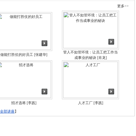
更多>>
管人不如管环境：让员工把工作当
做能打胜仗的好员工
[张建华]
成事业的秘诀
[肖龙]
招才选将
[李践]
人才工厂
[李践]
全部讲座
】