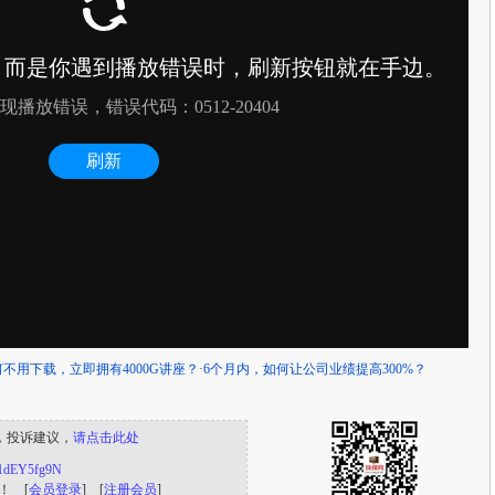
何不用下载，立即拥有4000G讲座？
·
6个月内，如何让公司业绩提高300%？
，投诉建议，
请点击此处
s/1dEY5fg9N
！ [
会员登录
] [
注册会员
]