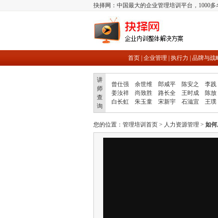
抉择网：中国最大的企业管理培训平台，1000
首页
|
企业管理
|
执行力
|
品牌与战
讲
曾仕强
余世维
郎咸平
陈安之
李践
师
姜汝祥
尚致胜
路长全
王时成
陈放
查
白长虹
朱玉童
宋新宇
石滋宜
王璞
询
您的位置：
管理培训首页
>
人力资源管理
>
如何