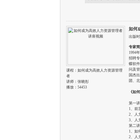
如何
出版时间
专家简
199
招聘专
蝶软件
问及管
课程：
如何成为高效人力资源管理
国杰出
者
团、北
讲师：
张晓彤
播放：54453
《如何
第一讲
1、前
2、人
3、人
第二讲
1、如
2、人