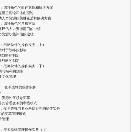
：四种角色的胜任素质和解决方案
克里兰理论和冰山理论
功人力资源的关键素质和解决方案
：四种角色的考核方法
何评估人力资源部门的业绩
力资源职能评估的途径
：战略伙伴的操作实务（上）
聘对于战略的影响
训战略的制定
效战略的制定
：战略伙伴的操作实务（下）
酬与福利的战略
业文化管理
： 变革先锋的操作实务
言
力资源如何领导变革
外的管理变革的举措模式
：变革先锋与专业基础管理的操作实务
土”的变革管理模式
聘管理
：专业基础管理操作实务（上）