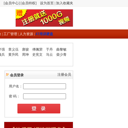
[
会员中心
] [
会员特权
]
设为首页
|
加入收藏夹
象
|
工厂管理
|
人力资源
|
4T培训硬盘
李强
章义伍
唐骏
傅佩荣
于丹
曲黎敏
项兵
黄升民
周坤
史宪文
马云
柴少青
注册会员
会员登录
用户名：
密 码：