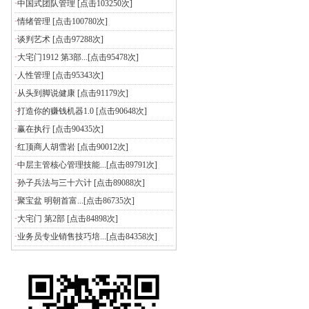
·
中国式团队管理
[点击103250次]
·
情绪管理
[点击100780次]
·
谈判艺术
[点击97288次]
·
大宅门1912 第3部...
[点击95478次]
·
人性管理
[点击95343次]
·
从头到脚说健康
[点击91179次]
·
打造你的赚钱机器1.0
[点击90648次]
·
赢在执行
[点击90435次]
·
红顶商人胡雪岩
[点击90012次]
·
中层主管核心管理技能...
[点击89791次]
·
孙子兵法与三十六计
[点击89088次]
·
聚宝盆 明朝首富...
[点击86735次]
·
大宅门 第2部
[点击84898次]
·
业务员专业销售技巧培...
[点击84358次]