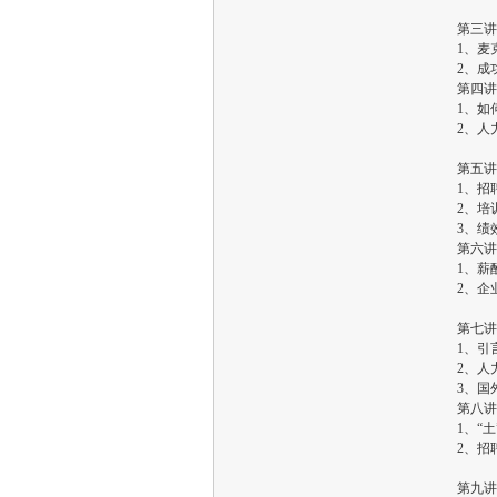
第三讲
1、麦
2、成
第四讲
1、如
2、人
第五讲
1、招
2、培
3、绩
第六讲
1、薪
2、企
第七讲
1、引
2、人
3、国
第八讲
1、“
2、招
第九讲