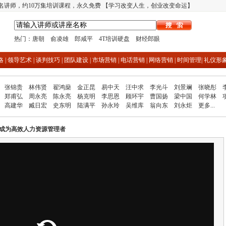
多名讲师，约10万集培训课程，永久免费 【学习改变人生，创业改变命运】
热门：
唐朝
俞凌雄
郎咸平
4T培训硬盘
财经郎眼
略
|
领导艺术
|
谈判技巧
|
团队建设
|
市场营销
|
电话营销
|
网络营销
|
时间管理
|
礼仪形
张锦贵
林伟贤
翟鸿燊
金正昆
易中天
汪中求
李光斗
刘景斓
张晓彤
郑甫弘
周永亮
陈永亮
杨克明
李思恩
顾环宇
曹国扬
梁中国
何学林
高建华
臧日宏
史东明
陆满平
孙永玲
吴维库
翁向东
刘永炬
更多...
成为高效人力资源管理者