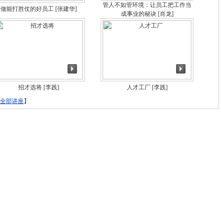
管人不如管环境：让员工把工作当
做能打胜仗的好员工
[张建华]
成事业的秘诀
[肖龙]
招才选将
[李践]
人才工厂
[李践]
全部讲座
】