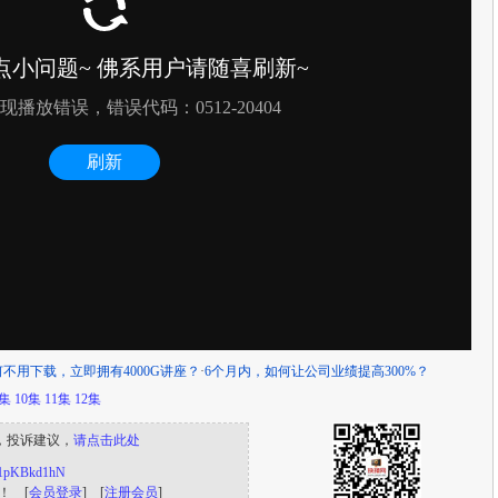
何不用下载，立即拥有4000G讲座？
·
6个月内，如何让公司业绩提高300%？
9集
10集
11集
12集
，投诉建议，
请点击此处
/s/1pKBkd1hN
！ [
会员登录
] [
注册会员
]