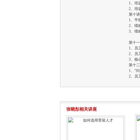
1、培
2、培
第十讲
1、平
2、绩
3、绩
第十一
1、员
2、员
3、核
第十二
1、“
2、员
张晓彤相关讲座