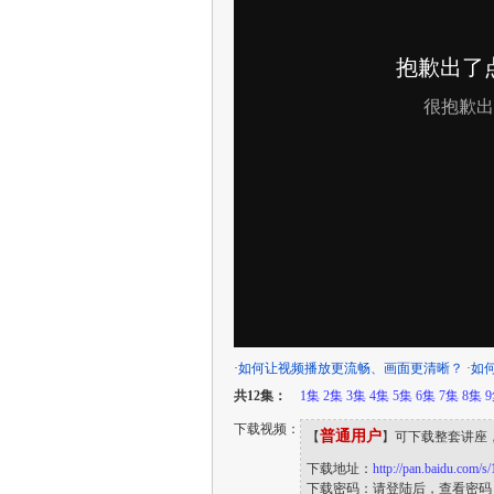
·
如何让视频播放更流畅、画面更清晰？
·
如
共12集：
1集
2集
3集
4集
5集
6集
7集
8集
下载视频：
普通用户
【
】可下载整套讲座
下载地址：
http://pan.baidu.com
下载密码：请登陆后，查看密码