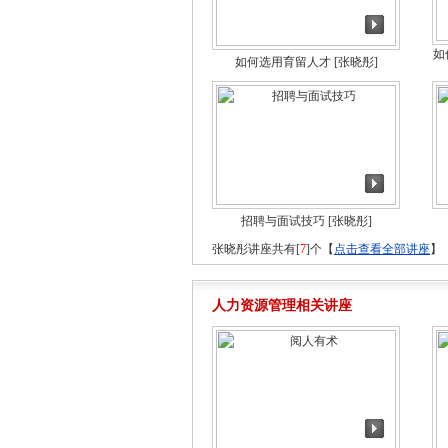
如
如何选用育留人才
[张晓彤]
招聘与面试技巧
[张晓彤]
张晓彤讲座共有[
7
]个【
点击查看全部讲座
】
人力资源管理相关讲座