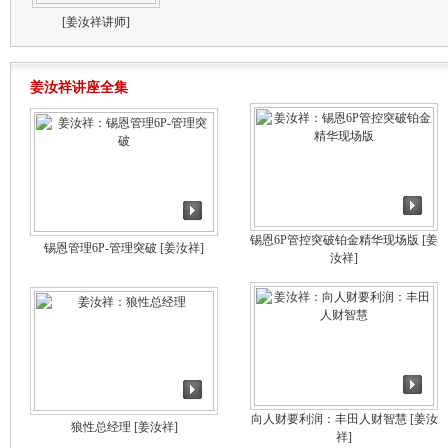
[姜汝祥讲师]
姜汝祥讲座全集
锡恩6P管控突破铂金精华现场版
[姜
锡恩管理6P-管理突破
[姜汝祥]
汝祥]
向人财要利润：丰田人财智慧
[姜汝
狼性总经理
[姜汝祥]
祥]