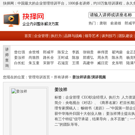
抉择网：中国最大的企业管理培训平台，1000多名讲师，约10万集培训课程，永久
热门：
唐朝
俞凌雄
郎咸
首页
|
企业管理
|
执行力
|
品牌与战略
|
领导艺术
|
谈判技巧
|
团队建设
讲
曾仕强
余世维
郎咸平
陈安之
李践
张锦贵
林伟贤
翟鸿燊
金正
师
姜汝祥
尚致胜
路长全
王时成
陈放
郑甫弘
周永亮
陈永亮
杨克
查
白长虹
朱玉童
宋新宇
石滋宜
王璞
高建华
臧日宏
史东明
陆满
询
您现在的位置：
管理培训首页
>
所有讲师
>
姜汝祥讲座/演讲视频
姜汝祥
标签：
企业管理
CEO职业经理人
执行力
人力资
简介：央电视台《对话》、《商界名家》栏目长期
理专家撰稿人； 畅销书《差距》—“中国第一部企业
获中华海外归国十大创业人物； 姜汝祥博士提出
有三个特征“信守承诺，结果导向，永不言败”；一
二”的团队等等。