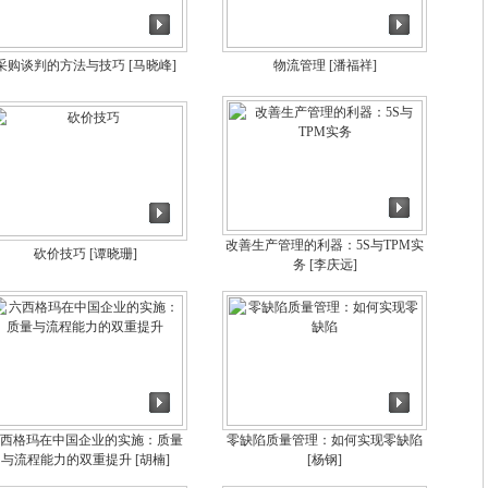
采购谈判的方法与技巧
[马晓峰]
物流管理
[潘福祥]
改善生产管理的利器：5S与TPM实
砍价技巧
[谭晓珊]
务
[李庆远]
西格玛在中国企业的实施：质量
零缺陷质量管理：如何实现零缺陷
与流程能力的双重提升
[胡楠]
[杨钢]