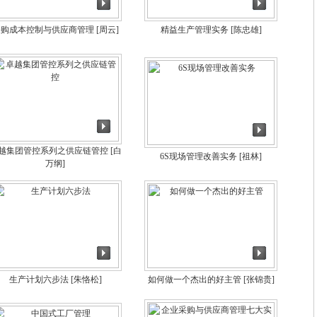
采购成本控制与供应商管理
[周云]
精益生产管理实务
[陈忠雄]
越集团管控系列之供应链管控
[白
6S现场管理改善实务
[祖林]
万纲]
生产计划六步法
[朱恪松]
如何做一个杰出的好主管
[张锦贵]