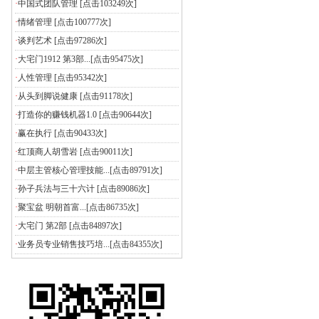
·
中国式团队管理
[点击103249次]
·
情绪管理
[点击100777次]
·
谈判艺术
[点击97286次]
·
大宅门1912 第3部...
[点击95475次]
·
人性管理
[点击95342次]
·
从头到脚说健康
[点击91178次]
·
打造你的赚钱机器1.0
[点击90644次]
·
赢在执行
[点击90433次]
·
红顶商人胡雪岩
[点击90011次]
·
中层主管核心管理技能...
[点击89791次]
·
孙子兵法与三十六计
[点击89086次]
·
聚宝盆 明朝首富...
[点击86735次]
·
大宅门 第2部
[点击84897次]
·
业务员专业销售技巧培...
[点击84355次]