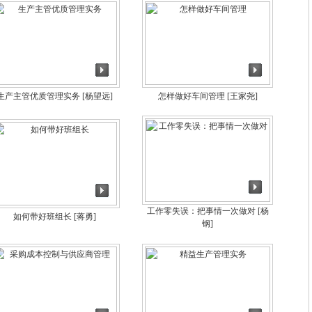
生产主管优质管理实务
[杨望远]
怎样做好车间管理
[王家尧]
工作零失误：把事情一次做对
[杨
如何带好班组长
[蒋勇]
钢]