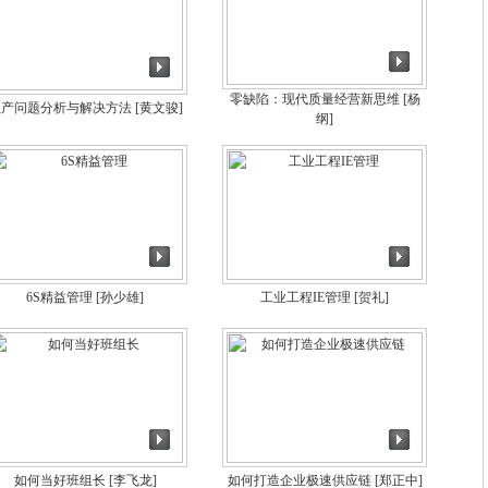
零缺陷：现代质量经营新思维
[杨
生产问题分析与解决方法
[黄文骏]
纲]
6S精益管理
[孙少雄]
工业工程IE管理
[贺礼]
如何当好班组长
[李飞龙]
如何打造企业极速供应链
[郑正中]