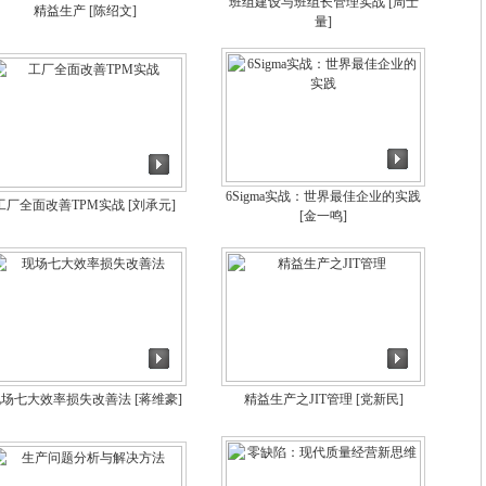
班组建设与班组长管理实战
[周士
精益生产
[陈绍文]
量]
6Sigma实战：世界最佳企业的实践
工厂全面改善TPM实战
[刘承元]
[金一鸣]
现场七大效率损失改善法
[蒋维豪]
精益生产之JIT管理
[党新民]