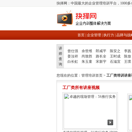
抉择网：中国最大的企业管理培训平台，1000
首页
|
企业管理
|
执行力
|
品牌与战
讲
曾仕强
余世维
郎咸平
陈安之
李践
师
姜汝祥
尚致胜
路长全
王时成
陈放
查
白长虹
朱玉童
宋新宇
石滋宜
王璞
询
您现在的位置：
管理培训首页
>
工厂类培训讲座
工厂类所有讲座视频