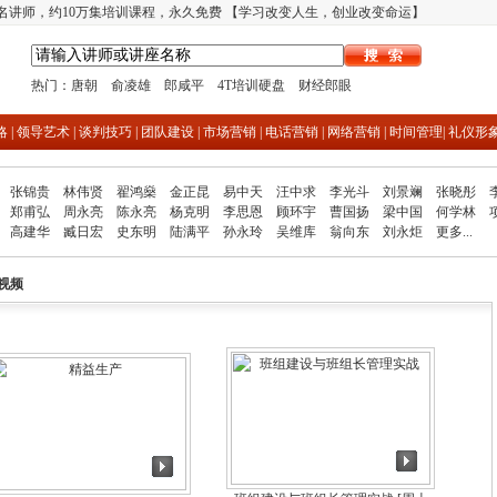
多名讲师，约10万集培训课程，永久免费 【学习改变人生，创业改变命运】
热门：
唐朝
俞凌雄
郎咸平
4T培训硬盘
财经郎眼
略
|
领导艺术
|
谈判技巧
|
团队建设
|
市场营销
|
电话营销
|
网络营销
|
时间管理
|
礼仪形
张锦贵
林伟贤
翟鸿燊
金正昆
易中天
汪中求
李光斗
刘景斓
张晓彤
郑甫弘
周永亮
陈永亮
杨克明
李思恩
顾环宇
曹国扬
梁中国
何学林
高建华
臧日宏
史东明
陆满平
孙永玲
吴维库
翁向东
刘永炬
更多...
视频