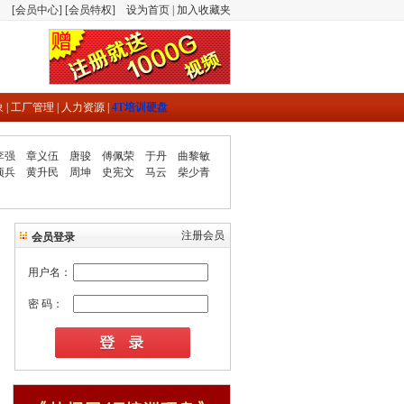
[
会员中心
] [
会员特权
]
设为首页
|
加入收藏夹
象
|
工厂管理
|
人力资源
|
4T培训硬盘
李强
章义伍
唐骏
傅佩荣
于丹
曲黎敏
项兵
黄升民
周坤
史宪文
马云
柴少青
注册会员
会员登录
用户名：
密 码：