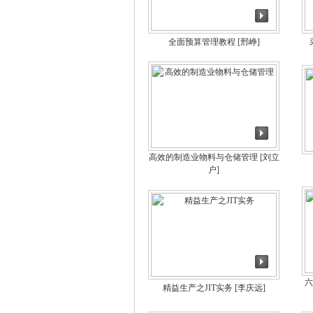
全面预算管理教程
[邢峥]
高效的制造业物料与仓储管理
[刘立
户]
六
精益生产之JIT实务
[李庆远]