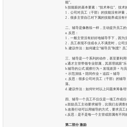
能”。
b.技能薪的基本要素：“技术单位”、技术
1．公司对员工（干部）的技能没有评量，
2．很多主管自己对下属的技能养成没有
二、辅导是像教练一样，主动提升员工的
a. 反思：
1．一般主管没有好好地辅导手下，因为没
2．员工表现不佳或令人不满意时，公司
b. 建议作法：如何建立“辅导员”制度?
三、辅导是一个系列的动作，甚至要利用
a.通才主管带领专业部属，其原理就跟“乐团指
b.辅导的公式:观察行为 + 发现差异 + 
+ 示范演练 + 陪同作业 + 追踪 = 辅导
c. 反思：很多公司对员工（干部）的辅
落。
d. 建议作法：如何针对以上问题来筹备
四、辅导一个员工不仅仅是一项工作或任
a.鼓励员工主动要求辅导，比我们去调查
b.改善行动可以用辅导的方式，要求员工
c.反思：是不是每一个主管或部属有不同的
第二部分 激励