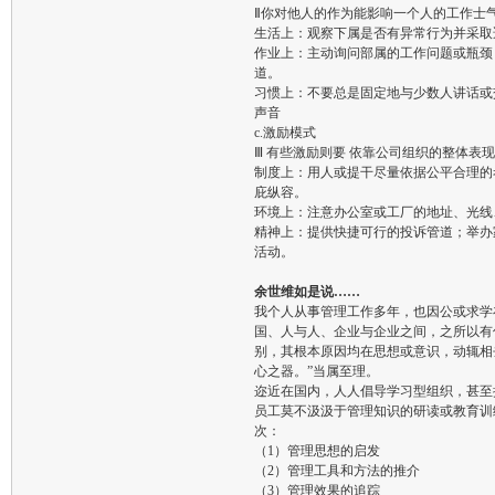
Ⅱ你对他人的作为能影响一个人的工作士
生活上：观察下属是否有异常行为并采取
作业上：主动询问部属的工作问题或瓶颈
道。
习惯上：不要总是固定地与少数人讲话或
声音
c.激励模式
Ⅲ 有些激励则要 依靠公司组织的整体表现
制度上：用人或提干尽量依据公平合理的
庇纵容。
环境上：注意办公室或工厂的地址、光线
精神上：提供快捷可行的投诉管道；举办
活动。
余世维如是说……
我个人从事管理工作多年，也因公或求学
国、人与人、企业与企业之间，之所以有
别，其根本原因均在思想或意识，动辄相
心之器。”当属至理。
迩近在国内，人人倡导学习型组织，甚至
员工莫不汲汲于管理知识的研读或教育训
次：
（1）管理思想的启发
（2）管理工具和方法的推介
（3）管理效果的追踪