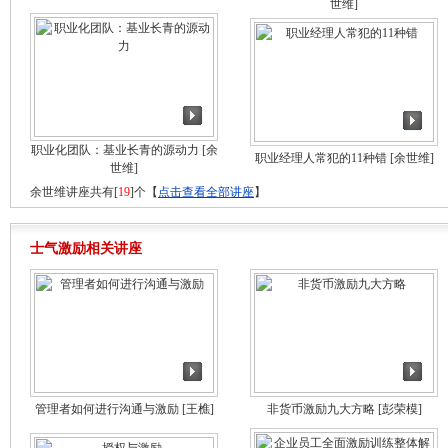
世维]
职业化团队：基业长青的源动力
[余
职业经理人常犯的11种错
[余世维]
世维]
余世维讲座共有[
19
]个【
点击查看全部讲座
】
士气激励相关讲座
管理者如何进行沟通与激励
[王樵]
非货币激励九大方略
[彭荣模]