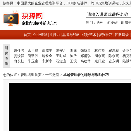
抉择网：中国最大的企业管理培训平台，1000多名讲师，约10万集培训课程，永久
热门：
唐朝
俞凌雄
郎咸
首页
|
企业管理
|
执行力
|
品牌与战略
|
领导艺术
|
谈判技巧
|
团队建设
讲
曾仕强
余世维
郎咸平
陈安之
李践
张锦贵
林伟贤
翟鸿燊
金正
师
姜汝祥
尚致胜
路长全
王时成
陈放
郑甫弘
周永亮
陈永亮
杨克
查
白长虹
朱玉童
宋新宇
石滋宜
王璞
高建华
臧日宏
史东明
陆满
询
您的位置：
管理培训首页
>
士气激励
>
卓越管理者的辅导与激励技巧