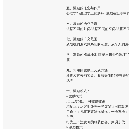
五、激励的概念与作用
心理学与生理学上的解释/ 激励在组织中
六、激励的操作考虑
依据不同的时间/依据不同的空间/依据不
七、激励的广义范围
从随机的形式到系统的制度、从个人的用
八、激励的模糊地带 情感与职业伦理/ 团
庇
九、常用的激励工具或方法
和物质有关的奖金、股权等/和精神有关
观等
十、激励模式：
a.激励模式
I自己发散出一种激励效果：
态度上：从容地处理一些突发状况或紧迫
工作上：凡事不要能拖就拖，一拖再拖；
自灭。
行为上：注意你的服装仪容、声调步伐、
b.激励模式