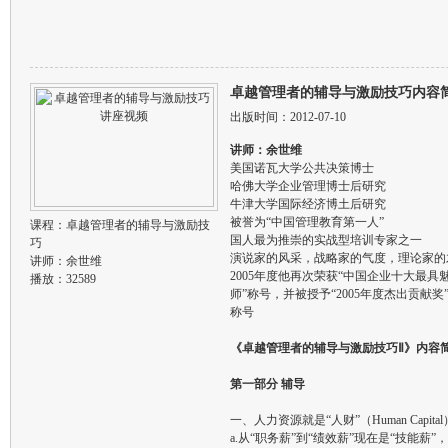
卓越管理者的辅导与激励技巧内容
出版时间：2012-07-10
讲师：余世维
美国诺瓦大学公共决策博士
哈佛大学企业管理博士后研究
牛津大学国际经济博土后研究
被誉为“中国管理教育第一人”
课程：
卓越管理者的辅导与激励技
国人最为推崇的实战型培训专家之一
巧
演说家的风采，战略家的气度，理论家的
讲师：
余世维
2005年度他再次荣获“中国企业十大最具
播放：32589
师”称号，并被授予“2005年度杰出贡献奖
称号
《卓越管理者的辅导与激励技巧Ⅱ》内容
第一部分 辅导
一、人力资源就是“人财”（Human Capit
a.从“职务薪”到“绩效薪”现在是“技能