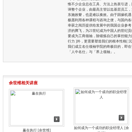
惟不少企业总在工具、方法上热衷引进，
谉整个企业，由最高主管以迄基层员工，
东施效颦，也是难以奏效。由于因缘机遇
极愿利用各种课程与咨询之便，与国内各
幸获之阅历提供给发展中的我国企业参考
济的腾飞，为21世纪成为中国人的世纪
要成为工商领袖，除锻炼自己的掌控能力[ 洞察力 
行力 ]外，更需要塑造我们的根本性格[ 沉稳 / 细
我们成立名仕领袖学院的终极目的，即在
「人中名仕」与「界上领袖」。
余世维相关讲座
如何成为一个成功的职业经理人
[余
赢在执行
[余世维]