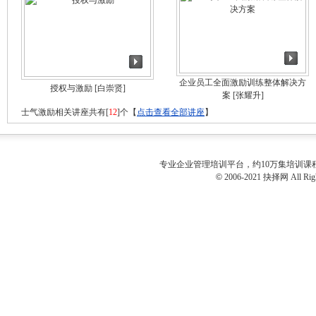
企业员工全面激励训练整体解决方
授权与激励
[白崇贤]
案
[张耀升]
士气激励相关讲座共有[
12
]个【
点击查看全部讲座
】
专业
企业管理培训
平台，约10万集培训
©
2006-2021 抉择网 All Righ