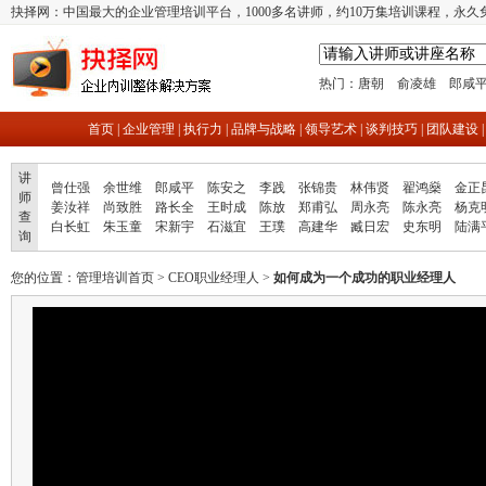
抉择网：中国最大的企业管理培训平台，1000多名讲师，约10万集培训课程，永久
热门：
唐朝
俞凌雄
郎咸
首页
|
企业管理
|
执行力
|
品牌与战略
|
领导艺术
|
谈判技巧
|
团队建设
讲
曾仕强
余世维
郎咸平
陈安之
李践
张锦贵
林伟贤
翟鸿燊
金正
师
姜汝祥
尚致胜
路长全
王时成
陈放
郑甫弘
周永亮
陈永亮
杨克
查
白长虹
朱玉童
宋新宇
石滋宜
王璞
高建华
臧日宏
史东明
陆满
询
您的位置：
管理培训首页
>
CEO职业经理人
>
如何成为一个成功的职业经理人