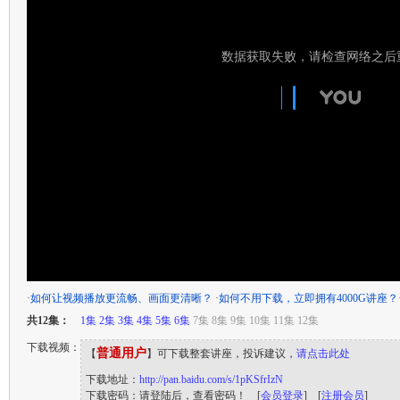
·
如何让视频播放更流畅、画面更清晰？
·
如何不用下载，立即拥有4000G讲座？
共12集：
1集
2集
3集
4集
5集
6集
7集 8集 9集 10集 11集 12集
下载视频：
普通用户
【
】可下载整套讲座，投诉建议，
请点击此处
下载地址：
http://pan.baidu.com/s/1pKSfrIzN
下载密码：请登陆后，查看密码！ [
会员登录
] [
注册会员
]