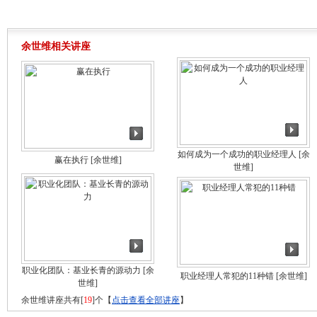
余世维相关讲座
如何成为一个成功的职业经理人
[余
赢在执行
[余世维]
世维]
职业化团队：基业长青的源动力
[余
职业经理人常犯的11种错
[余世维]
世维]
余世维讲座共有[
19
]个【
点击查看全部讲座
】