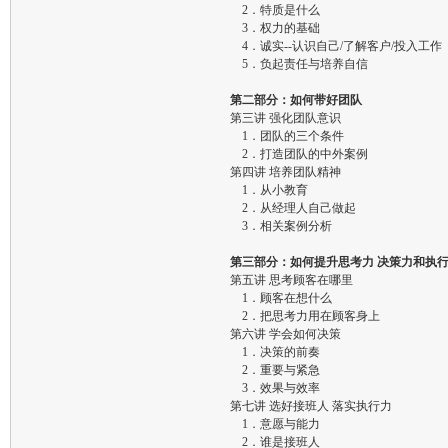
2．特质是什么
3．权力的基础
4．诚实--认识自己/了解客户/投入工作
5．负起责任与培养自信
第二部分：如何带好团队
第三讲 强化团队意识
1．团队的三个条件
2．打造团队的中外案例
第四讲 培养团队精神
1．从小教育
2．从经理人自己做起
3．相关案例分析
第三部分：如何提升思考力 决策力和执
第五讲 思考顾客在哪里
1．顾客在想什么
2．把思考力用在顾客身上
第六讲 学会如何决策
1．决策的前奏
2．重要与紧急
3．效果与效率
第七讲 选好接班人 落实执行力
1．意愿与能力
2．谁是接班人