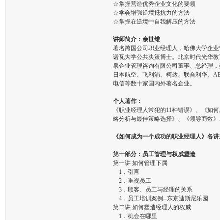
☆掌握营造优秀企业文化的要领
☆学会增强逆境抵抗力的方法
☆掌握在逆境中自我解压的方法
讲师简介：余世维
著名跨国公司职业经理人，哈佛大学企业
诺瓦大学公共决策博士。北京时代光华教
泉企业管理咨询有限公司董事、总经理，
日本航空、飞利浦、柯达、联合利华、A
电信等数十家国内外著名企业。
个人著作：
《职业经理人常犯的11种错误》、《如
略分析与最佳策略选择》、《领导商数》
《如何成为一个成功的职业经理人》各讲
第一部分：员工管理与权威塑造
第一讲 如何管理下属
1．引言
2．重视员工
3．顾客、员工与经理的关系
4．员工培训案例--东京迪斯尼乐园
第二讲 如何塑造经理人的权威
1．机会在哪里