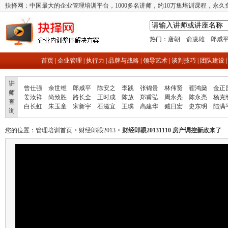
抉择网：中国最大的企业管理培训平台，1000多名讲师，约10万集培训课程，永久
热门：
唐朝
俞凌雄
郎咸
首页
|
企业管理
|
执行力
|
品牌与战略
|
领导艺术
|
谈判技巧
|
团队建设
讲
曾仕强
余世维
郎咸平
陈安之
李践
张锦贵
林伟贤
翟鸿燊
金正
师
姜汝祥
尚致胜
路长全
王时成
陈放
郑甫弘
周永亮
陈永亮
杨克
查
白长虹
朱玉童
宋新宇
石滋宜
王璞
高建华
臧日宏
史东明
陆满
询
您的位置：
管理培训首页
>
财经郎眼2013
>
财经郎眼20131110 房产调控新政来了