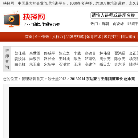
抉择网：中国最大的企业管理培训平台，1000多名讲师，约10万集培训课程，永久
热门：
唐朝
俞凌雄
郎咸
首页
|
企业管理
|
执行力
|
品牌与战略
|
领导艺术
|
谈判技巧
|
团队建设
讲
曾仕强
余世维
郎咸平
陈安之
李践
张锦贵
林伟贤
翟鸿燊
金正
师
姜汝祥
尚致胜
路长全
王时成
陈放
郑甫弘
周永亮
陈永亮
杨克
查
白长虹
朱玉童
宋新宇
石滋宜
王璞
高建华
臧日宏
史东明
陆满
询
您的位置：
管理培训首页
>
波士堂2013
>
20130914 东达蒙古王集团董事长 赵永亮