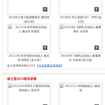
20120923 格力集团董事长 董明珠
20170930 华大基因CEO：尹烨
[波
[波士堂]
士堂]
20121104 来伊份联合创始人 施永
20141406 飞鹤乳业创始人兼董事
雷 郁瑞芬
[波士堂]
长 冷友斌
[波士堂]
波士堂讲座共有[
319
]个【
点击查看全部讲座
】
波士堂2013相关讲座