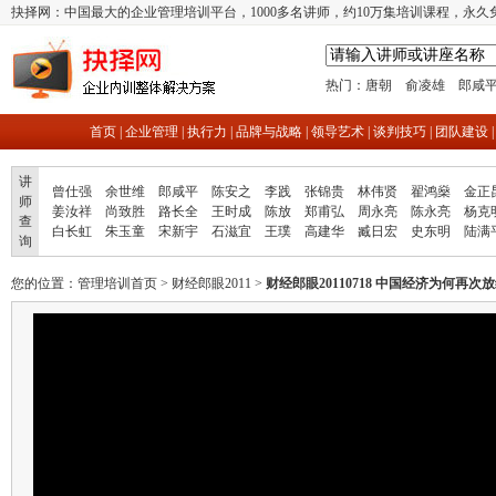
抉择网：中国最大的企业管理培训平台，1000多名讲师，约10万集培训课程，永久
热门：
唐朝
俞凌雄
郎咸
首页
|
企业管理
|
执行力
|
品牌与战略
|
领导艺术
|
谈判技巧
|
团队建设
讲
曾仕强
余世维
郎咸平
陈安之
李践
张锦贵
林伟贤
翟鸿燊
金正
师
姜汝祥
尚致胜
路长全
王时成
陈放
郑甫弘
周永亮
陈永亮
杨克
查
白长虹
朱玉童
宋新宇
石滋宜
王璞
高建华
臧日宏
史东明
陆满
询
您的位置：
管理培训首页
>
财经郎眼2011
>
财经郎眼20110718 中国经济为何再次