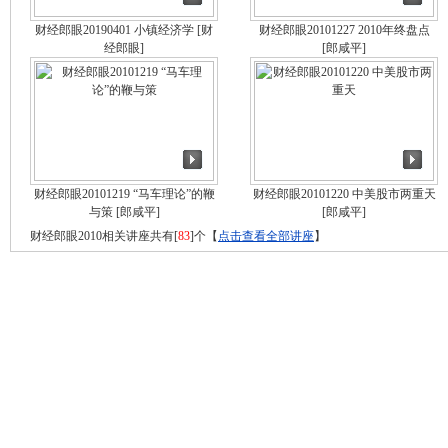
财经郎眼20190401 小镇经济学
[财
财经郎眼20101227 2010年终盘点
经郎眼]
[郎咸平]
财经郎眼20101219 “马车理论”的鞭
财经郎眼20101220 中美股市两重天
与策
[郎咸平]
[郎咸平]
财经郎眼2010相关讲座共有[
83
]个【
点击查看全部讲座
】