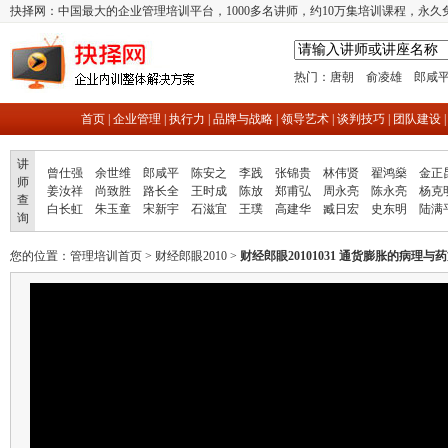
抉择网：中国最大的企业管理培训平台，1000多名讲师，约10万集培训课程，永久
热门：
唐朝
俞凌雄
郎咸
首页
|
企业管理
|
执行力
|
品牌与战略
|
领导艺术
|
谈判技巧
|
团队建设
讲
曾仕强
余世维
郎咸平
陈安之
李践
张锦贵
林伟贤
翟鸿燊
金正
师
姜汝祥
尚致胜
路长全
王时成
陈放
郑甫弘
周永亮
陈永亮
杨克
查
白长虹
朱玉童
宋新宇
石滋宜
王璞
高建华
臧日宏
史东明
陆满
询
您的位置：
管理培训首页
>
财经郎眼2010
>
财经郎眼20101031 通货膨胀的病理与