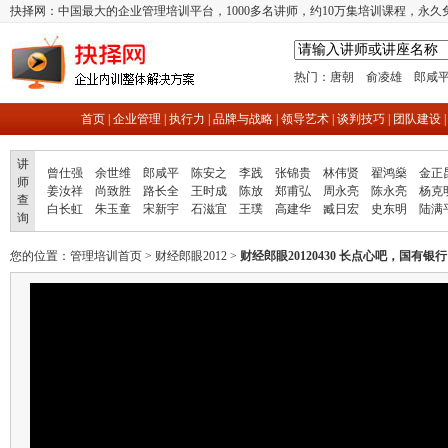
抉择网：中国最大的企业管理培训平台，1000多名讲师，约10万集培训课程，永久
热门：
唐朝
俞凌雄
郎咸
首页
|
企业管理
|
执行力
|
品牌与战略
|
领导艺术
|
谈判技巧
|
团队建设
讲
曾仕强
余世维
郎咸平
陈安之
李践
张锦贵
林伟贤
翟鸿燊
金正
师
姜汝祥
尚致胜
路长全
王时成
陈放
郑甫弘
周永亮
陈永亮
杨克
查
白长虹
朱玉童
宋新宇
石滋宜
王璞
高建华
臧日宏
史东明
陆满
询
您的位置：
管理培训首页
>
财经郎眼2012
>
财经郎眼20120430 长点心吧，国有银