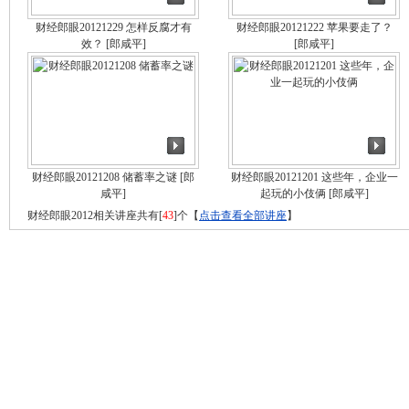
财经郎眼20121229 怎样反腐才有
财经郎眼20121222 苹果要走了？
效？
[郎咸平]
[郎咸平]
财经郎眼20121208 储蓄率之谜
[郎
财经郎眼20121201 这些年，企业一
咸平]
起玩的小伎俩
[郎咸平]
财经郎眼2012相关讲座共有[
43
]个【
点击查看全部讲座
】