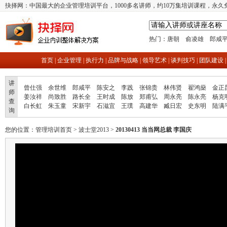
抉择网：中国最大的企业管理培训平台，1000多名讲师，约10万集培训课程，永久
热门：
唐朝
俞凌雄
郎咸
首页
|
企业管理
|
执行力
|
品牌与战略
|
领导艺术
|
谈判技巧
|
团队建设
讲
曾仕强
余世维
郎咸平
陈安之
李践
张锦贵
林伟贤
翟鸿燊
金正
师
姜汝祥
尚致胜
路长全
王时成
陈放
郑甫弘
周永亮
陈永亮
杨克
查
白长虹
朱玉童
宋新宇
石滋宜
王璞
高建华
臧日宏
史东明
陆满
询
您的位置：
管理培训首页
>
波士堂2013
>
20130413 当当网总裁 李国庆