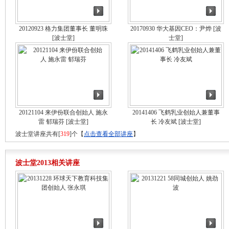
20120923 格力集团董事长 董明珠
20170930 华大基因CEO：尹烨
[波
[波士堂]
士堂]
20121104 来伊份联合创始人 施永
20141406 飞鹤乳业创始人兼董事
雷 郁瑞芬
[波士堂]
长 冷友斌
[波士堂]
波士堂讲座共有[
319
]个【
点击查看全部讲座
】
波士堂2013相关讲座