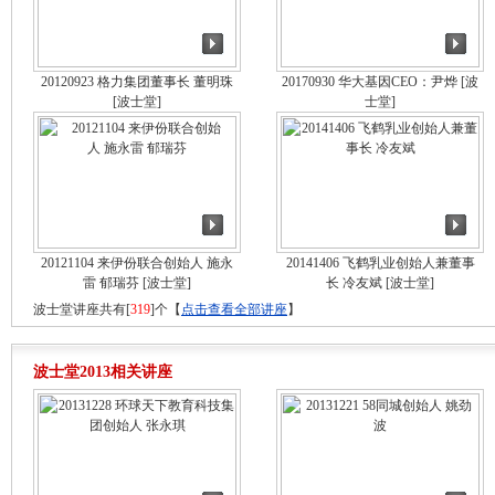
20120923 格力集团董事长 董明珠
20170930 华大基因CEO：尹烨
[波
[波士堂]
士堂]
20121104 来伊份联合创始人 施永
20141406 飞鹤乳业创始人兼董事
雷 郁瑞芬
[波士堂]
长 冷友斌
[波士堂]
波士堂讲座共有[
319
]个【
点击查看全部讲座
】
波士堂2013相关讲座