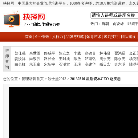
抉择网：中国最大的企业管理培训平台，1000多名讲师，约10万集培训课程，永久
热门：
唐朝
俞凌雄
郎咸
首页
|
企业管理
|
执行力
|
品牌与战略
|
领导艺术
|
谈判技巧
|
团队建设
讲
曾仕强
余世维
郎咸平
陈安之
李践
张锦贵
林伟贤
翟鸿燊
金正
师
姜汝祥
尚致胜
路长全
王时成
陈放
郑甫弘
周永亮
陈永亮
杨克
查
白长虹
朱玉童
宋新宇
石滋宜
王璞
高建华
臧日宏
史东明
陆满
询
您的位置：
管理培训首页
>
波士堂2013
>
20130316 星浩资本CEO 赵汉忠