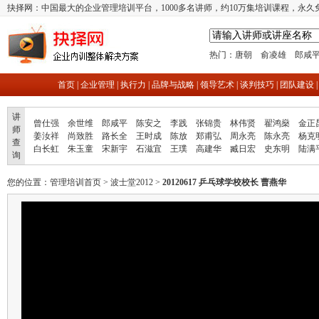
抉择网：中国最大的企业管理培训平台，1000多名讲师，约10万集培训课程，永久
热门：
唐朝
俞凌雄
郎咸
首页
|
企业管理
|
执行力
|
品牌与战略
|
领导艺术
|
谈判技巧
|
团队建设
讲
曾仕强
余世维
郎咸平
陈安之
李践
张锦贵
林伟贤
翟鸿燊
金正
师
姜汝祥
尚致胜
路长全
王时成
陈放
郑甫弘
周永亮
陈永亮
杨克
查
白长虹
朱玉童
宋新宇
石滋宜
王璞
高建华
臧日宏
史东明
陆满
询
您的位置：
管理培训首页
>
波士堂2012
>
20120617 乒乓球学校校长 曹燕华