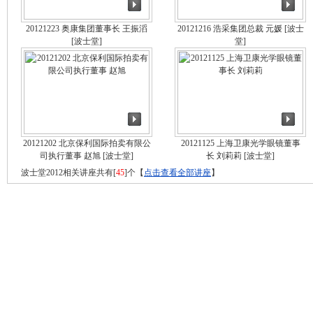
20121223 奥康集团董事长 王振滔
20121216 浩采集团总裁 元媛
[波士
[波士堂]
堂]
20121202 北京保利国际拍卖有限公
20121125 上海卫康光学眼镜董事
司执行董事 赵旭
[波士堂]
长 刘莉莉
[波士堂]
波士堂2012相关讲座共有[
45
]个【
点击查看全部讲座
】