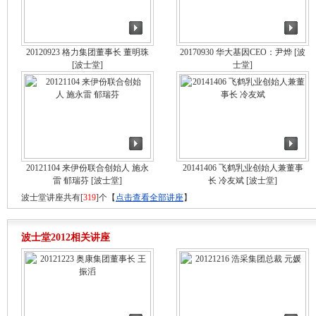
20120923 格力集团董事长 董明珠
20170930 华大基因CEO：尹烨
[波
[波士堂]
士堂]
20121104 来伊份联合创始人 施永
20141406 飞鹤乳业创始人兼董事
雷 郁瑞芬
[波士堂]
长 冷友斌
[波士堂]
波士堂讲座共有[
319
]个【
点击查看全部讲座
】
波士堂2012相关讲座