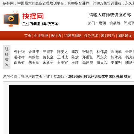
抉择网：中国最大的企业管理培训平台，1000多名讲师，约10万集培训课程，永久
热门：
唐朝
俞凌雄
郎咸
首页
|
企业管理
|
执行力
|
品牌与战略
|
领导艺术
|
谈判技巧
|
团队建设
讲
曾仕强
余世维
郎咸平
陈安之
李践
张锦贵
林伟贤
翟鸿燊
金正
师
姜汝祥
尚致胜
路长全
王时成
陈放
郑甫弘
周永亮
陈永亮
杨克
查
白长虹
朱玉童
宋新宇
石滋宜
王璞
高建华
臧日宏
史东明
陆满
询
您的位置：
管理培训首页
>
波士堂2012
>
20120603 阿克苏诺贝尔中国区总裁 林良