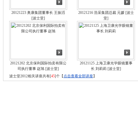
20121223 奥康集团董事长 王振滔
20121216 浩采集团总裁 元媛
[波士
[波士堂]
堂]
20121202 北京保利国际拍卖有限公
20121125 上海卫康光学眼镜董事
司执行董事 赵旭
[波士堂]
长 刘莉莉
[波士堂]
波士堂2012相关讲座共有[
45
]个【
点击查看全部讲座
】