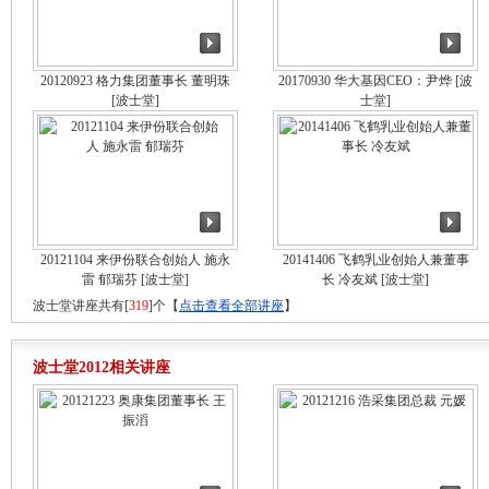
20120923 格力集团董事长 董明珠
20170930 华大基因CEO：尹烨
[波
[波士堂]
士堂]
20121104 来伊份联合创始人 施永
20141406 飞鹤乳业创始人兼董事
雷 郁瑞芬
[波士堂]
长 冷友斌
[波士堂]
波士堂讲座共有[
319
]个【
点击查看全部讲座
】
波士堂2012相关讲座