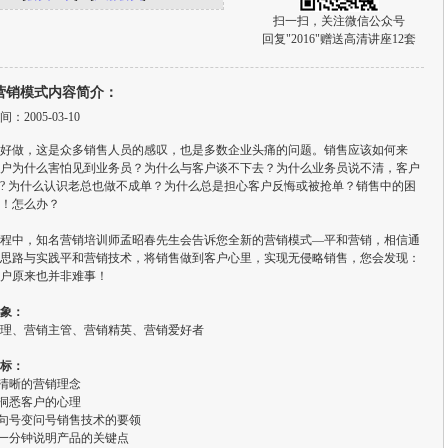
扫一扫，关注微信公众号
回复"2016"赠送高清讲座12套
营销模式内容简介：
：2005-03-10
好做，这是众多销售人员的感叹，也是多数企业头痛的问题。销售应该如何来
户为什么害怕见到业务员？为什么与客户谈不下去？为什么业务员说不清，客户
? 为什么认识老总也做不成单？为什么总是担心客户反悔或被抢单？销售中的困
！怎么办？
程中，知名营销培训师孟昭春先生会告诉您全新的营销模式—平和营销，相信通
思路与实践平和营销技术，将销售做到客户心里，实现无侵略销售，您会发现：
户原来也并非难事！
象：
理、营销主管、营销精英、营销爱好者
标：
立清晰的营销理念
会洞悉客户的心理
握句号变问号销售技术的要领
握一分钟说明产品的关键点