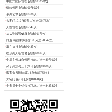
·
中国式团队管理
[点击103250次]
·
情绪管理
[点击100780次]
·
谈判艺术
[点击97288次]
·
大宅门1912 第3部...
[点击95478次]
·
人性管理
[点击95342次]
·
从头到脚说健康
[点击91179次]
·
打造你的赚钱机器1.0
[点击90647次]
·
赢在执行
[点击90435次]
·
红顶商人胡雪岩
[点击90012次]
·
中层主管核心管理技能...
[点击89791次]
·
孙子兵法与三十六计
[点击89088次]
·
聚宝盆 明朝首富...
[点击86735次]
·
大宅门 第2部
[点击84898次]
·
业务员专业销售技巧培...
[点击84358次]