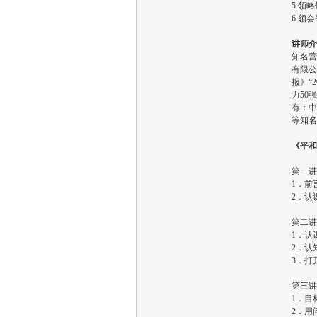
5.领
6.领
讲师介
知名营
有限公
报》“
力50
有：中
等知名
《平和
第一讲
1．前
2．认
第二讲
1．认
2．认
3．打
第三讲
1．目
2．用