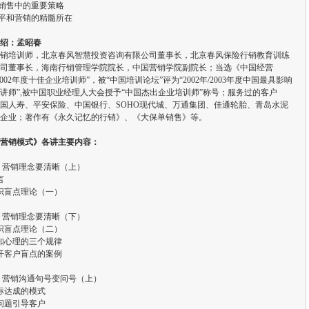
略销售中的重要策略
会平和营销的精髓所在
绍：孟昭春
销培训师，北京春风智慧投资咨询有限公司董事长，北京春风保险行销教育训练
司董事长，海南行销管理学院院长，中国营销学院副院长；当选《中国经营
2002年度十佳企业培训师”，被“中国培训论坛”评为“2002年/2003年度中国最具影响
强讲师”,被中国职业经理人大会授予“中国杰出企业培训师”称号；服务过的客户
国人寿、平安保险、中国银行、SOHO现代城、万通集团、佳通轮胎、青岛水泥
企业；著作有《永久记忆的行销》、《大保单销售》等。
营销模式》各讲主要内容：
 营销理念要清晰（上）
言
识盲点理论（一）
 营销理念要清晰（下）
识盲点理论（二）
知心理的三个规律
开客户盲点的案例
 营销沟通句号变问号（上）
标达成的模式
问题引导客户