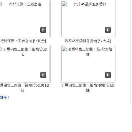
行销江湖：王者之道
[张锦贵]
汽车4S品牌服务营销
[张大成]
爆销售三部曲：第3部怎么卖
[唐
引爆销售三部曲：第2部卖给谁
[唐
朝]
朝]
讲座
】