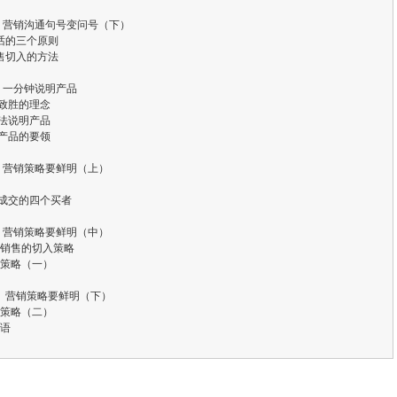
 营销沟通句号变问号（下）
话的三个原则
售切入的方法
 一分钟说明产品
单致胜的理念
示法说明产品
清产品的要领
 营销策略要鲜明（上）
定成交的四个买者
 营销策略要鲜明（中）
复杂销售的切入策略
赢家策略（一）
 营销策略要鲜明（下）
赢家策略（二）
束语