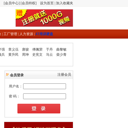
[
会员中心
] [
会员特权
]
设为首页
|
加入收藏夹
象
|
工厂管理
|
人力资源
|
4T培训硬盘
李强
章义伍
唐骏
傅佩荣
于丹
曲黎敏
项兵
黄升民
周坤
史宪文
马云
柴少青
注册会员
会员登录
用户名：
密 码：