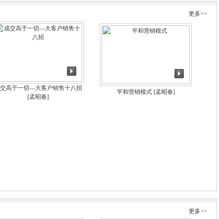
更多>>
交高于一切—大客户销售十八招
平和营销模式
[孟昭春]
[孟昭春]
更多>>