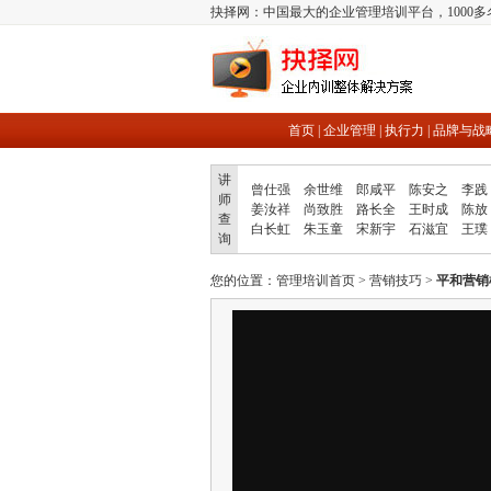
抉择网：中国最大的企业管理培训平台，1000
首页
|
企业管理
|
执行力
|
品牌与战
讲
曾仕强
余世维
郎咸平
陈安之
李践
师
姜汝祥
尚致胜
路长全
王时成
陈放
查
白长虹
朱玉童
宋新宇
石滋宜
王璞
询
您的位置：
管理培训首页
>
营销技巧
>
平和营销