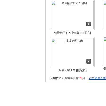
销量翻倍的22个秘籍
[张子凡]
引
业绩从哪儿来
[熊超群]
营销技巧相关讲座共有[
78
]个【
点击查看全部