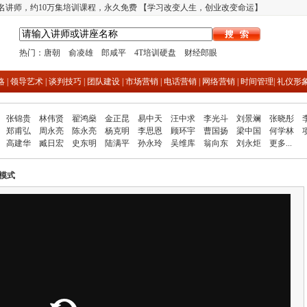
多名讲师，约10万集培训课程，永久免费 【学习改变人生，创业改变命运】
热门：
唐朝
俞凌雄
郎咸平
4T培训硬盘
财经郎眼
略
|
领导艺术
|
谈判技巧
|
团队建设
|
市场营销
|
电话营销
|
网络营销
|
时间管理
|
礼仪形
张锦贵
林伟贤
翟鸿燊
金正昆
易中天
汪中求
李光斗
刘景斓
张晓彤
郑甫弘
周永亮
陈永亮
杨克明
李思恩
顾环宇
曹国扬
梁中国
何学林
高建华
臧日宏
史东明
陆满平
孙永玲
吴维库
翁向东
刘永炬
更多...
模式