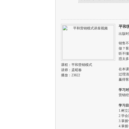
平和
出版时间
销售不
做？客
听不懂
惑太多
课程：
平和营销模式
在本课
讲师：
孟昭春
过理清
播放：23822
赢得客
学习对
营销经
学习目
1.树
2.学
3.掌
4.掌