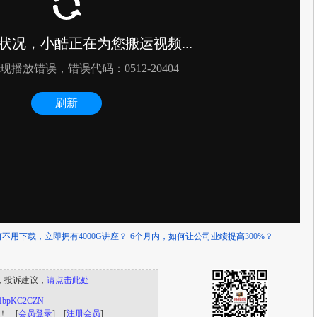
何不用下载，立即拥有4000G讲座？
·
6个月内，如何让公司业绩提高300%？
，投诉建议，
请点击此处
/s/1bpKC2CZN
！ [
会员登录
] [
注册会员
]