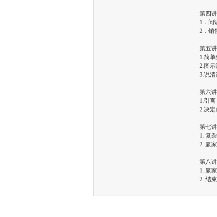
第四讲
1．问
2．销
第五讲
1.简
2.图
3.说
第六讲
1.引言
2.决
第七讲
1. 
2. 
第八讲
1. 
2. 结