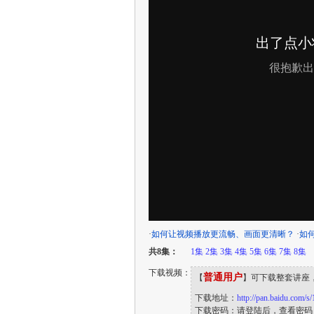
·
如何让视频播放更流畅、画面更清晰？
·
如
共8集：
1集
2集
3集
4集
5集
6集
7集
8集
下载视频：
普通用户
【
】可下载整套讲座
下载地址：
http://pan.baidu.com
下载密码：请登陆后，查看密码