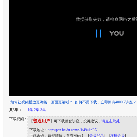
·
如何让视频播放更流畅、画面更清晰？
·
如何不用下载，立即拥有4000G讲座？
共3集：
1集
2集
3集
下载视频：
普通用户
【
】可下载整套讲座，投诉建议，
请点击此处
下载地址：
http://pan.baidu.com/s/1i49u1nRN
下载密码：请登陆后，查看密码！ [
会员登录
] [
注册会员
]