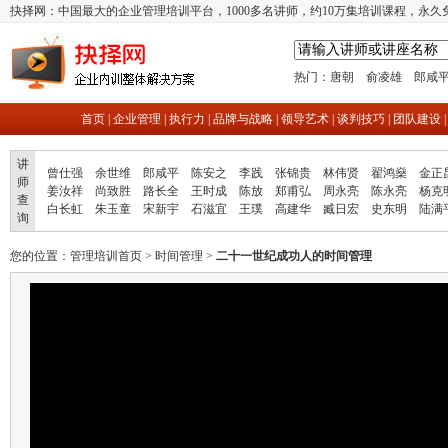
抉择网：中国最大的企业管理培训平台，1000多名讲师，约10万集培训课程，永久
热门：
唐朝
俞凌雄
郎咸
首页
|
企业管理
|
执行力
|
品牌与战略
|
领导艺术
|
谈判技巧
|
团队建设
讲
曾仕强
余世维
郎咸平
陈安之
李践
张锦贵
林伟贤
翟鸿燊
金正
师
姜汝祥
尚致胜
路长全
王时成
陈放
郑甫弘
周永亮
陈永亮
杨克
查
白长虹
朱玉童
宋新宇
石滋宜
王璞
高建华
臧日宏
史东明
陆满
询
您的位置：
管理培训首页
>
时间管理
>
二十一世纪成功人的时间管理