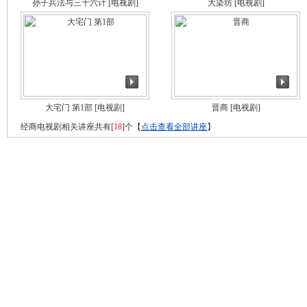
孙子兵法与三十六计
[电视剧]
大染坊
[电视剧]
大宅门 第1部
[电视剧]
晋商
[电视剧]
经商电视剧相关讲座共有[
18
]个【
点击查看全部讲座
】