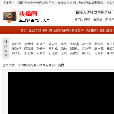
抉择网：中国最大的企业管理培训平台，1000多名讲师，约10万集培训课程，永久
热门：
唐朝
俞凌雄
郎咸
首页
|
企业管理
|
执行力
|
品牌与战略
|
领导艺术
|
谈判技巧
|
团队建设
讲
曾仕强
余世维
郎咸平
陈安之
李践
张锦贵
林伟贤
翟鸿燊
金正
师
姜汝祥
尚致胜
路长全
王时成
陈放
郑甫弘
周永亮
陈永亮
杨克
查
白长虹
朱玉童
宋新宇
石滋宜
王璞
高建华
臧日宏
史东明
陆满
询
您的位置：
管理培训首页
>
经商电视剧
>
晋商