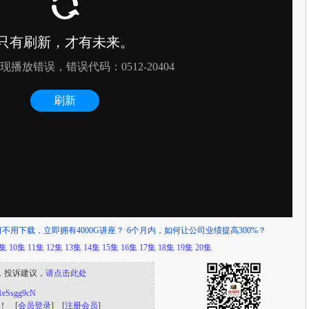
何不用下载，立即拥有4000G讲座？
·
6个月内，如何让公司业绩提高300%？
9集
10集
11集
12集
13集
14集
15集
16集
17集
18集
19集
20集
，投诉建议，
请点击此处
s/1eSsgg9cN
！ [
会员登录
] [
注册会员
]