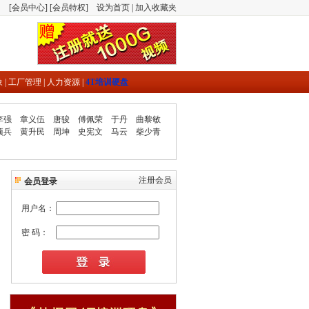
[
会员中心
] [
会员特权
]
设为首页
|
加入收藏夹
象
|
工厂管理
|
人力资源
|
4T培训硬盘
李强
章义伍
唐骏
傅佩荣
于丹
曲黎敏
项兵
黄升民
周坤
史宪文
马云
柴少青
注册会员
会员登录
用户名：
密 码：