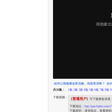
·
如何让视频播放更流畅、画面更清晰？
·
如
共20集：
1集
2集
3集
4集
5集
6集
7集
8集
下载视频：
普通用户
【
】可下载整套讲座
下载地址：
http://pan.baidu.com/
下载密码：请登陆后，查看密码