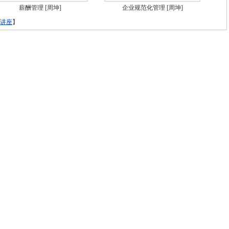
薪酬管理
[周坤]
企业规范化管理
[周坤]
讲座
】