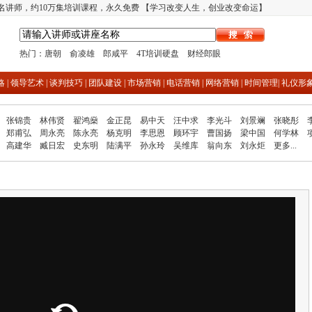
多名讲师，约10万集培训课程，永久免费 【学习改变人生，创业改变命运】
热门：
唐朝
俞凌雄
郎咸平
4T培训硬盘
财经郎眼
略
|
领导艺术
|
谈判技巧
|
团队建设
|
市场营销
|
电话营销
|
网络营销
|
时间管理
|
礼仪形
张锦贵
林伟贤
翟鸿燊
金正昆
易中天
汪中求
李光斗
刘景斓
张晓彤
郑甫弘
周永亮
陈永亮
杨克明
李思恩
顾环宇
曹国扬
梁中国
何学林
高建华
臧日宏
史东明
陆满平
孙永玲
吴维库
翁向东
刘永炬
更多...