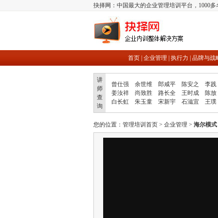
抉择网：中国最大的企业管理培训平台，1000
首页
|
企业管理
|
执行力
|
品牌与战
讲
曾仕强
余世维
郎咸平
陈安之
李践
师
姜汝祥
尚致胜
路长全
王时成
陈放
查
白长虹
朱玉童
宋新宇
石滋宜
王璞
询
您的位置：
管理培训首页
>
企业管理
>
海尔模式