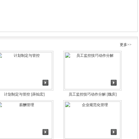
更多>>
计划制定与管控
[薛灿宏]
员工监控技巧动作分解
[魏庆]