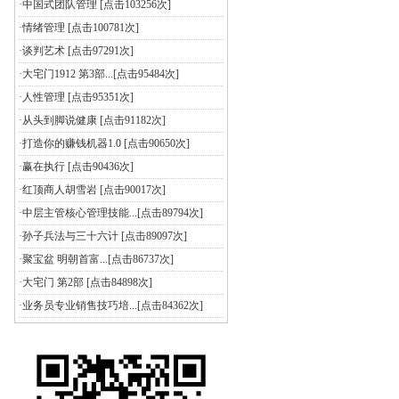
·
中国式团队管理
[点击103256次]
·
情绪管理
[点击100781次]
·
谈判艺术
[点击97291次]
·
大宅门1912 第3部...
[点击95484次]
·
人性管理
[点击95351次]
·
从头到脚说健康
[点击91182次]
·
打造你的赚钱机器1.0
[点击90650次]
·
赢在执行
[点击90436次]
·
红顶商人胡雪岩
[点击90017次]
·
中层主管核心管理技能...
[点击89794次]
·
孙子兵法与三十六计
[点击89097次]
·
聚宝盆 明朝首富...
[点击86737次]
·
大宅门 第2部
[点击84898次]
·
业务员专业销售技巧培...
[点击84362次]