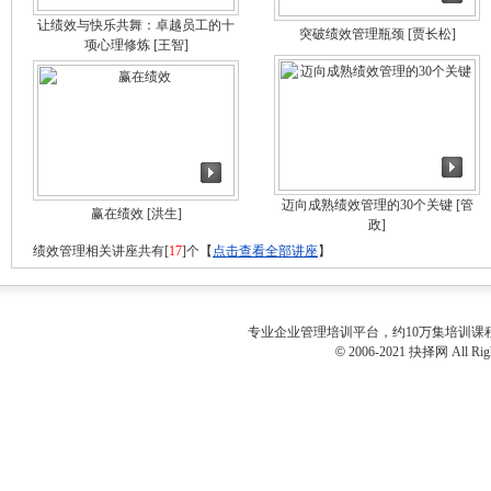
让绩效与快乐共舞：卓越员工的十
突破绩效管理瓶颈
[贾长松]
项心理修炼
[王智]
迈向成熟绩效管理的30个关键
[管
赢在绩效
[洪生]
政]
绩效管理相关讲座共有[
17
]个【
点击查看全部讲座
】
专业
企业管理培训
平台，约10万集培训
©
2006-2021 抉择网 All Righ