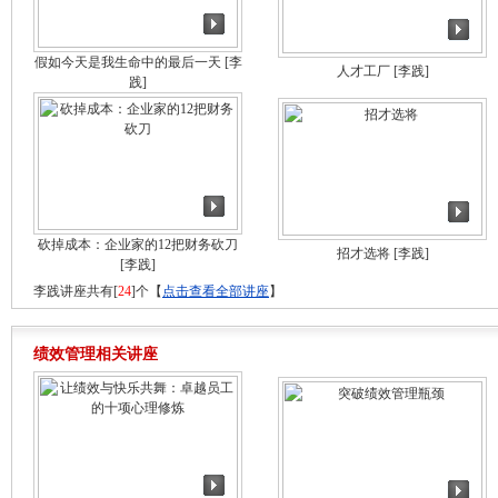
假如今天是我生命中的最后一天
[李
人才工厂
[李践]
践]
砍掉成本：企业家的12把财务砍刀
招才选将
[李践]
[李践]
李践讲座共有[
24
]个【
点击查看全部讲座
】
绩效管理相关讲座