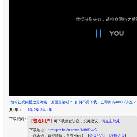
·
如何让视频播放更流畅、画面更清晰？
·
如何不用下载，立即拥有4000G讲座？
共4集：
1集
2集
3集
4集
下载视频：
普通用户
【
】可下载整套讲座，投诉建议，
请点击此处
下载地址：
http://pan.baidu.com/s/1o8tlHweN
下载密码：请登陆后，查看密码！ [
会员登录
] [
注册会员
]