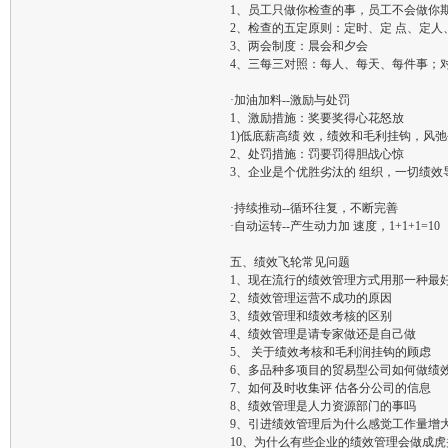
1、员工只做你检查的事，员工不会做你
2、检查的五定原则：定时、定 点、定人
3、两会制度：晨会和夕会
4、三每三对照：每人、每天、每件事；
·加油加料--激励与处罚
1、激励措施：奖要奖得心花怒放
1)低底薪高绩 效，绩效和毛利挂钩，风
2、处罚措施：罚要罚得胆战心惊
3、企业是个优胜劣汰的 组织，一切绩效
·持续推动--循环往复，不断完善
·自动运转--产生动力加 速度，1+1+1=10
五、绩效飞轮常见问题
1、现在流行的绩效管理方式用那一种最
2、绩效管理运营不成功的原因
3、绩效管理和绩效考核的区别
4、绩效管理是请专家做还是自己做
5、 关于绩效考核和毛利润挂钩的顾虑
6、多品种多项目的贸易型公司如何做绩
7、如何及时收集评 估各分公司的信息
8、绩效管理是人力资源部门的事吗
9、引进绩效管理后为什么感觉工作量增
10、为什么有些企业的绩效管理会做成