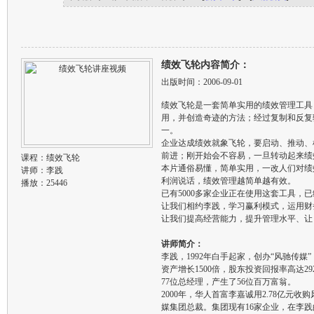
绩效飞轮内容简介：
出版时间：2006-09-01
绩效飞轮是一套简单实用的绩效管理工具
用，并创造奇迹的方法；经过复制和反复
一。
企业达成绩效就象飞轮，要启动、推动、
前进；刚开始会不容易，一旦转动起来绩
课程：
绩效飞轮
本片通俗易懂，简单实用，一改人们对绩
讲师：
李践
利润说话，绩效管理越简单越有效。
播放：25446
已有5000多家企业正在使用这套工具，
让我们相约李践，学习赢利模式，运用财
让我们提高经营能力，提升管理水平、让
讲师简介：
李践，1992年白手起家，创办“风驰传
资产增长1500倍，股东投资回报率高达
77位总经理，产生了56位百万富翁。
2000年，华人首富李嘉诚用2.78亿元收
媒集团总裁。集团现有16家企业，在李践的