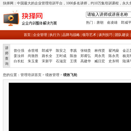
抉择网：中国最大的企业管理培训平台，1000多名讲师，约10万集培训课程，永久
热门：
唐朝
俞凌雄
郎咸
首页
|
企业管理
|
执行力
|
品牌与战略
|
领导艺术
|
谈判技巧
|
团队建设
讲
曾仕强
余世维
郎咸平
陈安之
李践
张锦贵
林伟贤
翟鸿燊
金正
师
姜汝祥
尚致胜
路长全
王时成
陈放
郑甫弘
周永亮
陈永亮
杨克
查
白长虹
朱玉童
宋新宇
石滋宜
王璞
高建华
臧日宏
史东明
陆满
询
您的位置：
管理培训首页
>
绩效管理
>
绩效飞轮