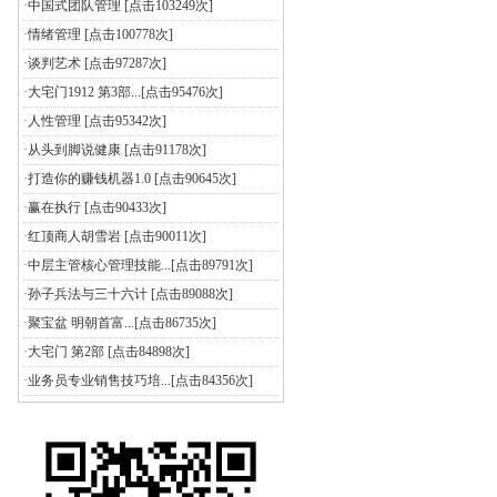
·
中国式团队管理
[点击103249次]
·
情绪管理
[点击100778次]
·
谈判艺术
[点击97287次]
·
大宅门1912 第3部...
[点击95476次]
·
人性管理
[点击95342次]
·
从头到脚说健康
[点击91178次]
·
打造你的赚钱机器1.0
[点击90645次]
·
赢在执行
[点击90433次]
·
红顶商人胡雪岩
[点击90011次]
·
中层主管核心管理技能...
[点击89791次]
·
孙子兵法与三十六计
[点击89088次]
·
聚宝盆 明朝首富...
[点击86735次]
·
大宅门 第2部
[点击84898次]
·
业务员专业销售技巧培...
[点击84356次]