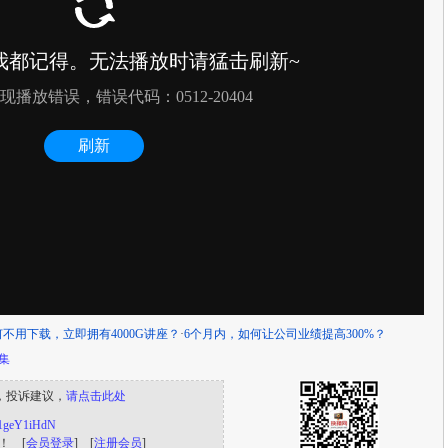
何不用下载，立即拥有4000G讲座？
·
6个月内，如何让公司业绩提高300%？
9集
，投诉建议，
请点击此处
s/1geY1iHdN
！ [
会员登录
] [
注册会员
]