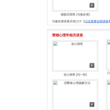
催眠式销售
[马修史维]
马修史维讲座共有[
1
]个【
点击查看全部讲座
营销心理学相关讲座
心
攻心销售
[刘一秒]