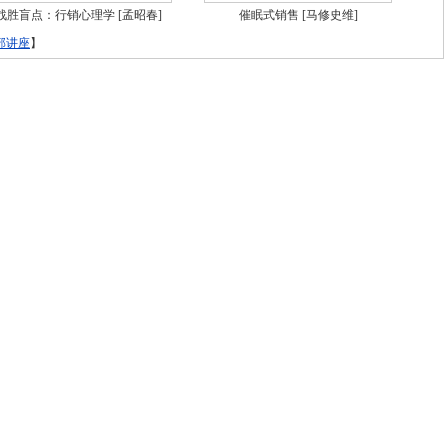
战胜盲点：行销心理学
[孟昭春]
催眠式销售
[马修史维]
部讲座
】