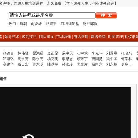
多名讲师，约10万集培训课程，永久免费 【学习改变人生，创业改变命运】
热门：
唐朝
俞凌雄
郎咸平
4T培训硬盘
财经郎眼
略
|
领导艺术
|
谈判技巧
|
团队建设
|
市场营销
|
电话营销
|
网络营销
|
时间管理
|
礼仪形
张锦贵
林伟贤
翟鸿燊
金正昆
易中天
汪中求
李光斗
刘景斓
张晓彤
郑甫弘
周永亮
陈永亮
杨克明
李思恩
顾环宇
曹国扬
梁中国
何学林
高建华
臧日宏
史东明
陆满平
孙永玲
吴维库
翁向东
刘永炬
更多...
销售