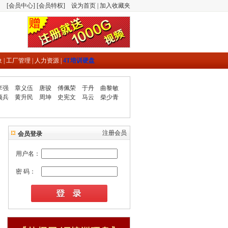
[
会员中心
] [
会员特权
]
设为首页
|
加入收藏夹
象
|
工厂管理
|
人力资源
|
4T培训硬盘
李强
章义伍
唐骏
傅佩荣
于丹
曲黎敏
项兵
黄升民
周坤
史宪文
马云
柴少青
注册会员
会员登录
用户名：
密 码：