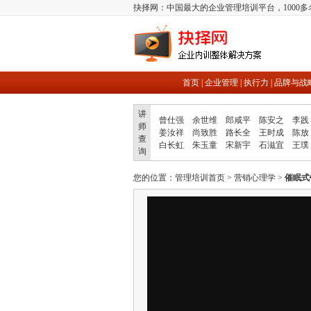
抉择网：中国最大的企业管理培训平台，1000
首页
|
企业管理
|
执行力
|
品牌与战
讲
曾仕强
余世维
郎咸平
陈安之
李践
师
姜汝祥
尚致胜
路长全
王时成
陈放
查
白长虹
朱玉童
宋新宇
石滋宜
王璞
询
您的位置：
管理培训首页
>
营销心理学
>
催眠式