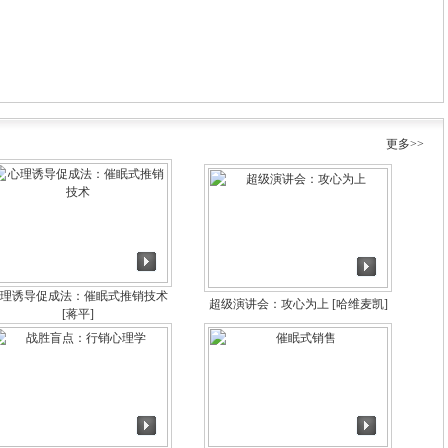
】
更多>>
理诱导促成法：催眠式推销技术
超级演讲会：攻心为上
[哈维麦凯]
[蒋平]