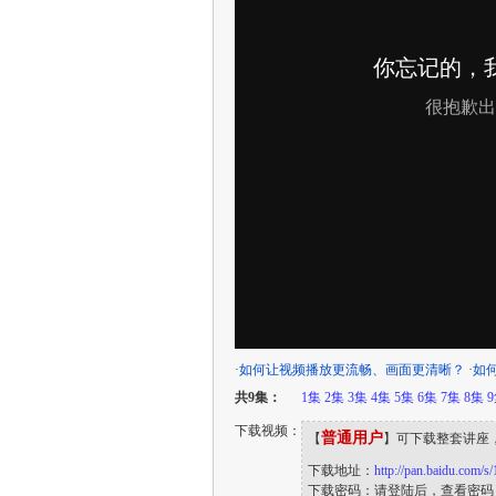
·
如何让视频播放更流畅、画面更清晰？
·
如
共9集：
1集
2集
3集
4集
5集
6集
7集
8集
下载视频：
普通用户
【
】可下载整套讲座
下载地址：
http://pan.baidu.com/
下载密码：请登陆后，查看密码