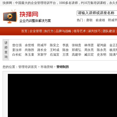
抉择网：中国最大的企业管理培训平台，1000多名讲师，约10万集培训课程，永久
热门：
唐朝
俞凌雄
郎咸
首页
|
企业管理
|
执行力
|
品牌与战略
|
领导艺术
|
谈判技巧
|
团队建设
讲
曾仕强
余世维
郎咸平
陈安之
李践
张锦贵
林伟贤
翟鸿燊
金正
师
姜汝祥
尚致胜
路长全
王时成
陈放
郑甫弘
周永亮
陈永亮
杨克
查
白长虹
朱玉童
宋新宇
石滋宜
王璞
高建华
臧日宏
史东明
陆满
询
您的位置：
管理培训首页
>
市场营销
>
营销制胜