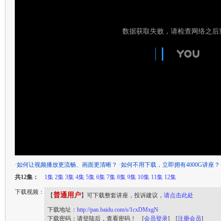
·
如何让视频播放更流畅、画面更清晰？
·
如何不用下载，立即拥有4000G讲座？
共12集：
1集
2集
3集
4集
5集
6集
7集
8集
9集
10集
11集
12集
下载视频：
普通用户
【
】可下载整套讲座，投诉建议，
请点击此处
下载地址：
http://pan.baidu.com/s/1cxDMxgN
下载密码：请登陆后，查看密码！ [
会员登录
] [
注册会员
]