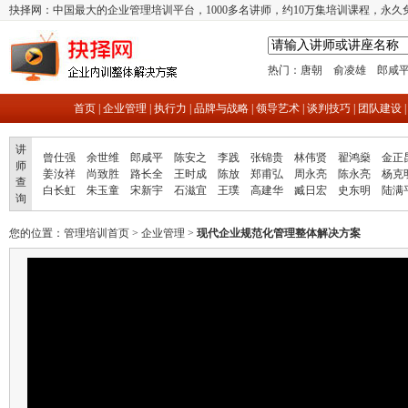
抉择网：中国最大的企业管理培训平台，1000多名讲师，约10万集培训课程，永久
热门：
唐朝
俞凌雄
郎咸
首页
|
企业管理
|
执行力
|
品牌与战略
|
领导艺术
|
谈判技巧
|
团队建设
讲
曾仕强
余世维
郎咸平
陈安之
李践
张锦贵
林伟贤
翟鸿燊
金正
师
姜汝祥
尚致胜
路长全
王时成
陈放
郑甫弘
周永亮
陈永亮
杨克
查
白长虹
朱玉童
宋新宇
石滋宜
王璞
高建华
臧日宏
史东明
陆满
询
您的位置：
管理培训首页
>
企业管理
>
现代企业规范化管理整体解决方案