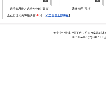
管理者思维方式动作分解
[魏庆]
薪酬管理
[周坤]
企业管理相关讲座共有[
42
]个【
点击查看全部讲座
】
专业
企业管理培训
平台，约10万集培训
©
2006-2021 抉择网 All Righ