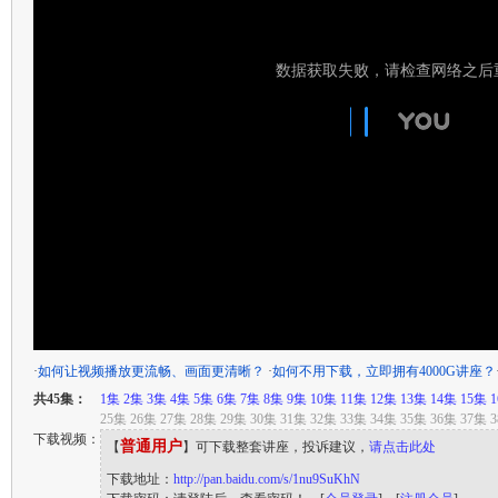
·
如何让视频播放更流畅、画面更清晰？
·
如何不用下载，立即拥有4000G讲座？
共45集：
1集
2集
3集
4集
5集
6集
7集
8集
9集
10集
11集
12集
13集
14集
15集
25集 26集 27集 28集 29集 30集 31集 32集 33集 34集 35集 36集 37集 
下载视频：
普通用户
【
】可下载整套讲座，投诉建议，
请点击此处
下载地址：
http://pan.baidu.com/s/1nu9SuKhN