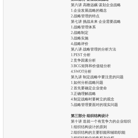
第六讲 高瞻远瞩 谋划企业战略
1.企业发展战略的概念
2.战略管理的特点
第七讲 挑战未来 企业需要战略
1.战略管理体系
2.战略制定
3.战略实施
4.战略评价
第八讲 战略管理的分析方法
1.PEST 分析
2.竞争因素分析
3.BCG矩阵和价值链分析
4.SWOT分析
第九讲 制定战略中要注意的问题
1.如何分析战略问题
2.首先要确定企业使命
3.正确理解战略
4.制定战略时要树立的观念
5.战略管理要面对的现实问题
第三部分 组织结构设计
第十讲 造就一个有竞争力的企业组织
1.组织结构设计的原则
2.组织结构的主要职能和辅助职能