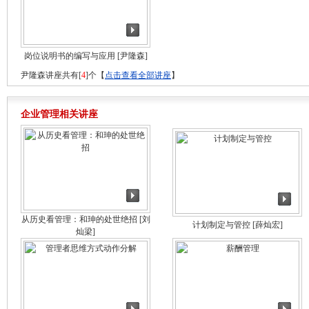
岗位说明书的编写与应用
[尹隆森]
尹隆森讲座共有[
4
]个【
点击查看全部讲座
】
企业管理相关讲座
从历史看管理：和珅的处世绝招
[刘
计划制定与管控
[薛灿宏]
灿梁]