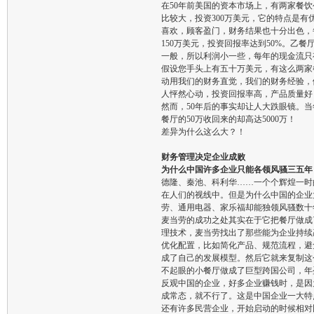
在50年前美国的资本市场上，有两家餐
比较大，投资300万美元，它的特点是
喜欢，顾客盈门，财务结果也十分出色，
150万美元，投资回报率达到50%。乙
一般，所以利润小一些，每年的现金流只有
假设您手头上有五十万美元，有这么两家
动用我们的财务直觉，我们的财务经验，
人怦然心动，投资回报率高，产品质量好
然而，50年后的事实却让人大跌眼镜。当
餐厅的50万收回来的却高达5000万！
差异为什么这么大？！
财务管理决定企业成败
为什么中国许多企业只能各领风骚三五年
德隆、秦池、科利华……一个个辉煌一时
在人们的视线中。但是为什么中国的企业
劳、通用电器、家乐福却能独领风骚数十
麦当劳的成功之处其实在于它把餐厅做成
理技术，麦当劳找出了那些能为企业持续
优化配置，比如简化产品、规范流程，避
成了自己的发展模型。然后它就来复制这
不起眼的小餐厅做成了巨型跨国公司，年
反观中国的企业，好多企业赚钱时，是因
成常态，就不行了。这是中国企业一大特
还有许多民营企业，开始启动的时候相对