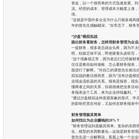
资金，以一个很简单的方式迅速发展。到
况。经营的成本、管理成本大幅度上涨，
境。
“这就是中国许多企业为什么只能各领风骚
年的曾先生感触颇深。“在常态下，财务
“沙盘”模拟实战
跳出财务看财务，怎样用财务管理为企业
一提财务，很多老总就会头疼，因为不太
吧，枯燥乏味不说，即使硬着头皮听完，
“这个现象很正常，因为老总们已经被财
仅仅是教你如何做账、怎么看财务报表，
面进行了解释。”对自己的课曾先生相当
拟实战的教法很得意，因为“没有沙盘模
业现金流机器的关系。报表是报表，现实
懂两者之间的关系，你就很难把业务活动
务报表这个工具，来为企业持续赢利。”
“通过沙盘模拟这种直观形象的形式，学
的影响究竟在何处，又如何在财务报表中
财务管理极其简单
如何找出为企业赚钱的20%？
“财务管理说到底极其简单。复杂的东西
化，模型的东西数量化—这就是财务管理
曾先生进一步解释说，客观上每一个企业