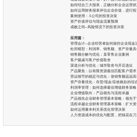
如何结合三大报表，正确分析企业运营状
如何运用财务报表评估企业价值，进行投
案例使用：A公司的投资决策
资产价值评估与现金流量预测
成败之间--风险情况下的投资决策
应用篇：
管理会计--企业经营者如何操控企业现金
杜邦模型：利润率、销售额、资产存量具
销售额分解与优化：某零售企业案例
客户裁减与客户价值取舍
渠道分析与优化：城市取舍与开店选址
产品聚焦：以有限资源最佳匹配客户需求
营运细节的稳定与优化：使销售额远远高
资产存量优化：存货/现金/应收账款的综
利润率管理：如何选择最佳增值财务策略
企业增值取向：产品领先与流程卓越
产品领先企业财务管理基本策略：领先于
流程卓越企业财务管理基本策略：扩大资
如何运用量本利关系优化管理决策
人力资源成本的优化与配置，把钱花在刀