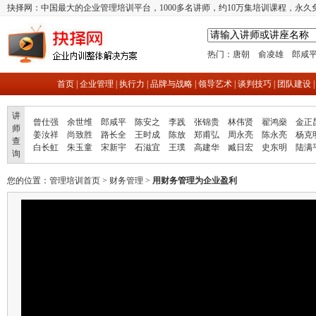
抉择网：中国最大的企业管理培训平台，1000多名讲师，约10万集培训课程，永久
热门：
唐朝
俞凌雄
郎咸
首页
|
企业管理
|
执行力
|
品牌与战略
|
领导艺术
|
谈判技巧
|
团队建设
讲
曾仕强
余世维
郎咸平
陈安之
李践
张锦贵
林伟贤
翟鸿燊
金正
师
姜汝祥
尚致胜
路长全
王时成
陈放
郑甫弘
周永亮
陈永亮
杨克
查
白长虹
朱玉童
宋新宇
石滋宜
王璞
高建华
臧日宏
史东明
陆满
询
您的位置：
管理培训首页
>
财务管理
>
用财务管理为企业盈利