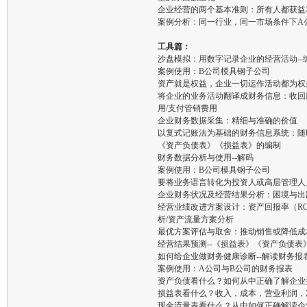
企业经营的两个基本准则：所有人都获益
案例分析：同一行业，同一市场条件下A
工具篇：
沙盘模拟：用数字记录企业的经营活动--
案例使用：B公司模具钢子公司
资产就是权益，企业一切运作活动都为权
将企业的业务活动翻译成财务信息：收回应
用/支付管销费用
企业财务数据采集：精细与准确的价值
以复式记账法为基础的财务信息系统：随
《资产负债表》《损益表》的编制
财务数据分析与使用--解码
案例使用：B公司模具钢子公司
要将业务语言转化为投资人或高层管理人
企业财务状况及经营结果分析：困境与出
经营业绩改进方案设计：资产回报率（RO
析/资产流量方案分析
最优方案评估与取舍：推动销售或降低成本
经营结果预测--《损益表》《资产负债表
如何给企业做财务健康诊断--解读财务报
案例使用：A公司与B公司的财务报表
资产负债看什么？如何从中正确了解企业
损益表看什么？收入，成本，营业利润，
现金流量表看什么？从中如何正确解读企