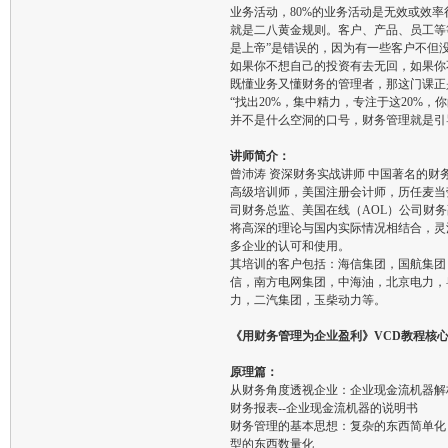
业务活动，80%的业务活动是无效或效率
就是二八黄金规则。客户、产品、员工等
是上帝”是错误的，因为有一些客户不但
如果你不想自己的投资有去无回，如果你
既懂业务又懂财务的管理者，那这门课正
“找出20%，集中精力，专注于这20%，
并不是什么空洞的口号，财务管理就是引
讲师简介：
曾沛涛 资深财务实战讲师 中国著名的财
高级培训师，美国注册会计师，历任麦当
司财务总监、美国在线（AOL）公司财
将高深的理论与国内实际情况相结合，灵
多企业的认可和使用。
其培训的客户包括：海信集团，国航集团
信，南方电网集团，中海油，北京电力，
力，二汽集团，玉柴动力等。
《用财务管理为企业盈利》VCD教程核
原理篇：
从财务角度透视企业：企业现金流机器解
财务报表--企业现金流机器的说明书
财务管理的基本思想：复杂的东西简单化
型的东西数量化