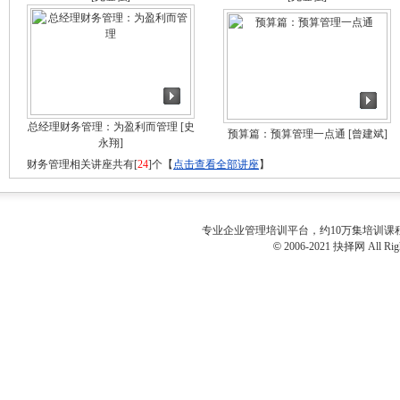
总经理财务管理：为盈利而管理
[史
预算篇：预算管理一点通
[曾建斌]
永翔]
财务管理相关讲座共有[
24
]个【
点击查看全部讲座
】
专业
企业管理培训
平台，约10万集培训
©
2006-2021 抉择网 All Righ