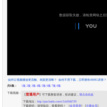
·
如何让视频播放更流畅、画面更清晰？
·
如何不用下载，立即拥有4000G讲座？
共8集：
1集
2集
3集
4集
5集
6集
7集
8集
下载视频：
普通用户
【
】可下载整套讲座，投诉建议，
请点击此处
下载地址：
http://pan.baidu.com/s/1skSbhF3N
下载密码：请登陆后，查看密码！ [
会员登录
] [
注册会员
]