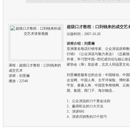
超级口才教程：口到钱来的成交艺
出版时间：2007-10-28
讲师介绍：刘景斓
亚洲著名电话行销专家、公众演说讲师教
行销》《公众演说与魅力表达》《总裁领
作者，学习型中国--世纪成功论坛核心
家协会（筹）发起者，北京人间远景文化
课程：
超级口才教程：口到钱来的
成交艺术
刘景斓曾服务过的企业：中国移动、中国
讲师：
刘景斓
企业网、中国人寿、太平洋保险、博时基
播放：22548
平安、泰康人寿、中国竞争商情网、云南
团、集团、西门子、海尔物流...
1、公众演说的15个黄金法则
2、赢得听众的11大方法
3、演讲8问
4、演讲式销售的25个技巧