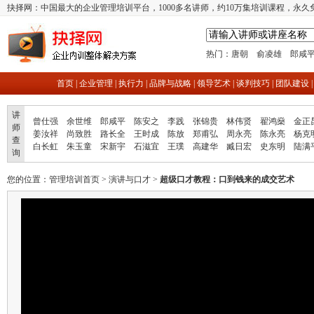
抉择网：中国最大的企业管理培训平台，1000多名讲师，约10万集培训课程，永久
热门：
唐朝
俞凌雄
郎咸
首页
|
企业管理
|
执行力
|
品牌与战略
|
领导艺术
|
谈判技巧
|
团队建设
讲
曾仕强
余世维
郎咸平
陈安之
李践
张锦贵
林伟贤
翟鸿燊
金正
师
姜汝祥
尚致胜
路长全
王时成
陈放
郑甫弘
周永亮
陈永亮
杨克
查
白长虹
朱玉童
宋新宇
石滋宜
王璞
高建华
臧日宏
史东明
陆满
询
您的位置：
管理培训首页
>
演讲与口才
>
超级口才教程：口到钱来的成交艺术