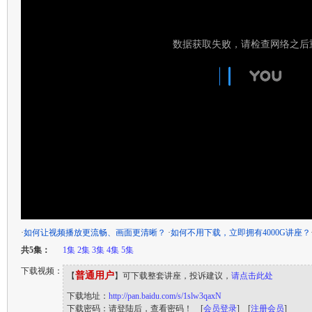
·
如何让视频播放更流畅、画面更清晰？
·
如何不用下载，立即拥有4000G讲座？
共5集：
1集
2集
3集
4集
5集
下载视频：
普通用户
【
】可下载整套讲座，投诉建议，
请点击此处
下载地址：
http://pan.baidu.com/s/1slw3qaxN
下载密码：请登陆后，查看密码！ [
会员登录
] [
注册会员
]