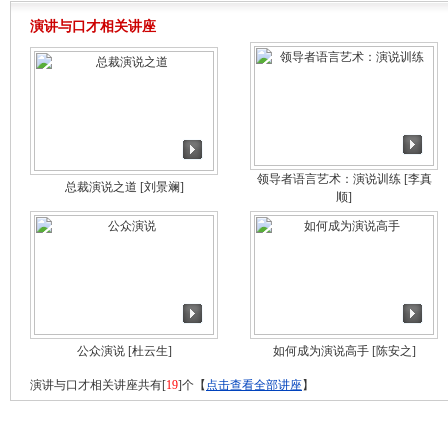
演讲与口才相关讲座
领导者语言艺术：演说训练
[李真
总裁演说之道
[刘景斓]
顺]
公众演说
[杜云生]
如何成为演说高手
[陈安之]
演讲与口才相关讲座共有[
19
]个【
点击查看全部讲座
】