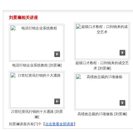
刘景斓相关讲座
超级口才教程：口到钱来的成交艺
电话行销企业系统教程
[刘景斓]
术
[刘景斓]
21世纪资讯行销的十大通路
[刘景
高绩效总裁的15项修炼
[刘景斓]
斓]
刘景斓讲座共有[
7
]个【
点击查看全部讲座
】