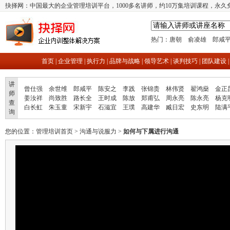
抉择网：中国最大的企业管理培训平台，1000多名讲师，约10万集培训课程，永久
热门：
唐朝
俞凌雄
郎咸
首页
|
企业管理
|
执行力
|
品牌与战略
|
领导艺术
|
谈判技巧
|
团队建设
讲
曾仕强
余世维
郎咸平
陈安之
李践
张锦贵
林伟贤
翟鸿燊
金正
师
姜汝祥
尚致胜
路长全
王时成
陈放
郑甫弘
周永亮
陈永亮
杨克
查
白长虹
朱玉童
宋新宇
石滋宜
王璞
高建华
臧日宏
史东明
陆满
询
您的位置：
管理培训首页
>
沟通与说服力
>
如何与下属进行沟通