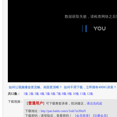
·
如何让视频播放更流畅、画面更清晰？
·
如何不用下载，立即拥有4000G讲座？
共12集：
1集
2集
3集
4集
5集
6集
7集
8集
9集
10集
11集
12集
下载视频：
普通用户
【
】可下载整套讲座，投诉建议，
请点击此处
下载地址：
http://pan.baidu.com/s/1mh7m39mN
下载密码：请登陆后，查看密码！ [
会员登录
] [
注册会员
]