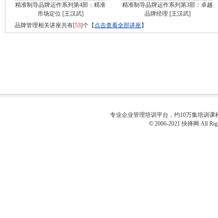
精准制导品牌运作系列第4部：精准
精准制导品牌运作系列第3部：卓越
市场定位
[王汉武]
品牌经理
[王汉武]
品牌管理相关讲座共有[
53
]个【
点击查看全部讲座
】
专业
企业管理培训
平台，约10万集培训
©
2006-2021 抉择网 All Righ