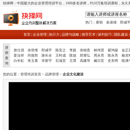
抉择网：中国最大的企业管理培训平台，1000多名讲师，约10万集培训课程，永久
热门：
唐朝
俞凌雄
郎咸
首页
|
企业管理
|
执行力
|
品牌与战略
|
领导艺术
|
谈判技巧
|
团队建设
讲
曾仕强
余世维
郎咸平
陈安之
李践
张锦贵
林伟贤
翟鸿燊
金正
师
姜汝祥
尚致胜
路长全
王时成
陈放
郑甫弘
周永亮
陈永亮
杨克
查
白长虹
朱玉童
宋新宇
石滋宜
王璞
高建华
臧日宏
史东明
陆满
询
您的位置：
管理培训首页
>
品牌管理
>
企业文化建设