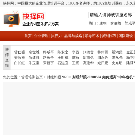
抉择网：中国最大的企业管理培训平台，1000多名讲师，约10万集培训课程，永久
热门：
唐朝
俞凌雄
郎咸
首页
|
企业管理
|
执行力
|
品牌与战略
|
领导艺术
|
谈判技巧
|
团队建设
讲
曾仕强
余世维
郎咸平
陈安之
李践
张锦贵
林伟贤
翟鸿燊
金正
师
姜汝祥
尚致胜
路长全
王时成
陈放
郑甫弘
周永亮
陈永亮
杨克
查
白长虹
朱玉童
宋新宇
石滋宜
王璞
高建华
臧日宏
史东明
陆满
询
您的位置：
管理培训首页
>
财经郎眼2020
>
财经郎眼20200504 如何远离“中年危机