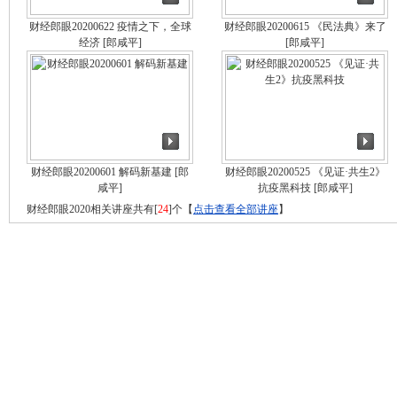
财经郎眼20200622 疫情之下，全球
财经郎眼20200615 《民法典》来了
经济
[郎咸平]
[郎咸平]
财经郎眼20200601 解码新基建
[郎
财经郎眼20200525 《见证·共生2》
咸平]
抗疫黑科技
[郎咸平]
财经郎眼2020相关讲座共有[
24
]个【
点击查看全部讲座
】