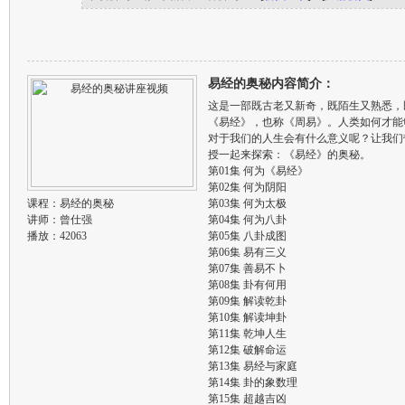
易经的奥秘内容简介：
这是一部既古老又新奇，既陌生又熟悉，
《易经》，也称《周易》。人类如何才能
对于我们的人生会有什么意义呢？让我们
授一起来探索：《易经》的奥秘。
第01集 何为《易经》
第02集 何为阴阳
课程：
易经的奥秘
第03集 何为太极
讲师：
曾仕强
第04集 何为八卦
播放：42063
第05集 八卦成图
第06集 易有三义
第07集 善易不卜
第08集 卦有何用
第09集 解读乾卦
第10集 解读坤卦
第11集 乾坤人生
第12集 破解命运
第13集 易经与家庭
第14集 卦的象数理
第15集 超越吉凶