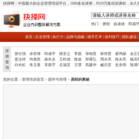
抉择网：中国最大的企业管理培训平台，1000多名讲师，约10万集培训课程，永久
热门：
唐朝
俞凌雄
郎咸
首页
|
企业管理
|
执行力
|
品牌与战略
|
领导艺术
|
谈判技巧
|
团队建设
讲
曾仕强
余世维
郎咸平
陈安之
李践
张锦贵
林伟贤
翟鸿燊
金正
师
姜汝祥
尚致胜
路长全
王时成
陈放
郑甫弘
周永亮
陈永亮
杨克
查
白长虹
朱玉童
宋新宇
石滋宜
王璞
高建华
臧日宏
史东明
陆满
询
您的位置：
管理培训首页
>
国学与管理
>
易经的奥秘