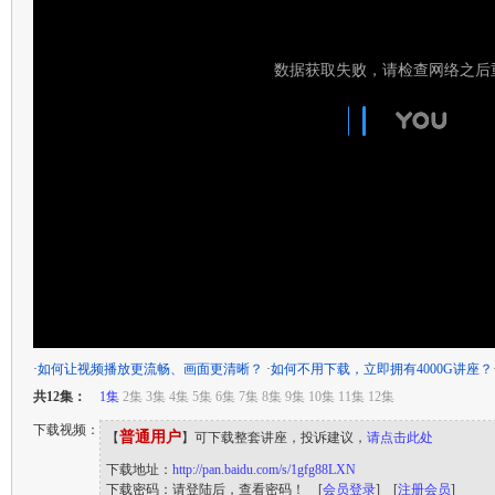
·
如何让视频播放更流畅、画面更清晰？
·
如何不用下载，立即拥有4000G讲座？
共12集：
1集
2集 3集 4集 5集 6集 7集 8集 9集 10集 11集 12集
下载视频：
普通用户
【
】可下载整套讲座，投诉建议，
请点击此处
下载地址：
http://pan.baidu.com/s/1gfg88LXN
下载密码：请登陆后，查看密码！ [
会员登录
] [
注册会员
]