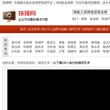
抉择网：中国最大的企业管理培训平台，1000多名讲师，约10万集培训课程，永久
热门：
唐朝
俞凌雄
郎咸
首页
|
企业管理
|
执行力
|
品牌与战略
|
领导艺术
|
谈判技巧
|
团队建设
讲
曾仕强
余世维
郎咸平
陈安之
李践
张锦贵
林伟贤
翟鸿燊
金正
师
姜汝祥
尚致胜
路长全
王时成
陈放
郑甫弘
周永亮
陈永亮
杨克
查
白长虹
朱玉童
宋新宇
石滋宜
王璞
高建华
臧日宏
史东明
陆满
询
您的位置：
管理培训首页
>
领导艺术
>
让下属100%执行的领导艺术