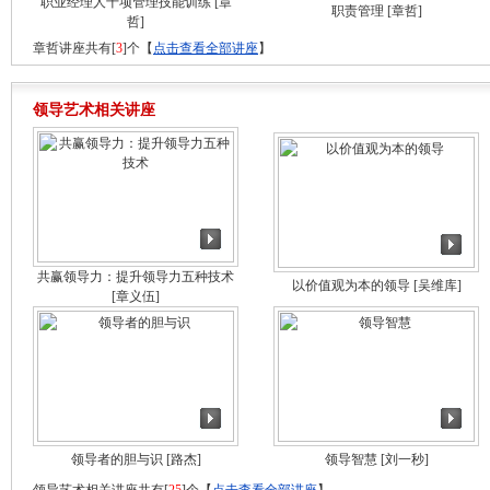
职业经理人十项管理技能训练
[章
职责管理
[章哲]
哲]
章哲讲座共有[
3
]个【
点击查看全部讲座
】
领导艺术相关讲座
共赢领导力：提升领导力五种技术
以价值观为本的领导
[吴维库]
[章义伍]
领导者的胆与识
[路杰]
领导智慧
[刘一秒]