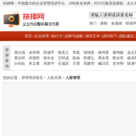
抉择网：中国最大的企业管理培训平台，1000多名讲师，约10万集培训课程，永久
热门：
唐朝
俞凌雄
郎咸
首页
|
企业管理
|
执行力
|
品牌与战略
|
领导艺术
|
谈判技巧
|
团队建设
讲
曾仕强
余世维
郎咸平
陈安之
李践
张锦贵
林伟贤
翟鸿燊
金正
师
姜汝祥
尚致胜
路长全
王时成
陈放
郑甫弘
周永亮
陈永亮
杨克
查
白长虹
朱玉童
宋新宇
石滋宜
王璞
高建华
臧日宏
史东明
陆满
询
您的位置：
管理培训首页
>
人际关系
>
人脉管理