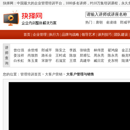
抉择网：中国最大的企业管理培训平台，1000多名讲师，约10万集培训课程，永久
热门：
唐朝
俞凌雄
郎咸
首页
|
企业管理
|
执行力
|
品牌与战略
|
领导艺术
|
谈判技巧
|
团队建设
讲
曾仕强
余世维
郎咸平
陈安之
李践
张锦贵
林伟贤
翟鸿燊
金正
师
姜汝祥
尚致胜
路长全
王时成
陈放
郑甫弘
周永亮
陈永亮
杨克
查
白长虹
朱玉童
宋新宇
石滋宜
王璞
高建华
臧日宏
史东明
陆满
询
您的位置：
管理培训首页
>
大客户营销
>
大客户管理与销售