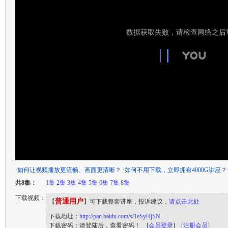
·
如何让视频播放更流畅、画面更清晰？
·
如何不用下载，立即拥有4000G讲座？
共8集：
1集
2集
3集
4集
5集
6集
7集
8集
下载视频：
普通用户
【
】可下载整套讲座，投诉建议，
请点击此处
下载地址：
http://pan.baidu.com/s/1eSyl4jSN
下载密码：请登陆后，查看密码！ [
会员登录
] [
注册会员
]