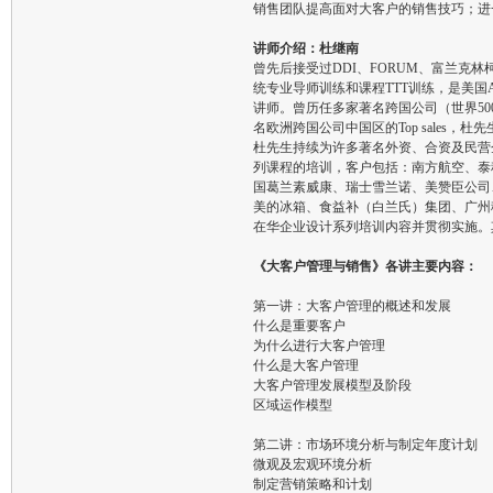
销售团队提高面对大客户的销售技巧；进
讲师介绍：杜继南
曾先后接受过DDI、FORUM、富兰克林
统专业导师训练和课程TTT训练，是美国
讲师。曾历任多家著名跨国公司（世界5
名欧洲跨国公司中国区的Top sales，
杜先生持续为许多著名外资、合资及民营
列课程的培训，客户包括：南方航空、泰
国葛兰素威康、瑞士雪兰诺、美赞臣公司
美的冰箱、食益补（白兰氏）集团、广州
在华企业设计系列培训内容并贯彻实施。
《大客户管理与销售》各讲主要内容：
第一讲：大客户管理的概述和发展
什么是重要客户
为什么进行大客户管理
什么是大客户管理
大客户管理发展模型及阶段
区域运作模型
第二讲：市场环境分析与制定年度计划
微观及宏观环境分析
制定营销策略和计划