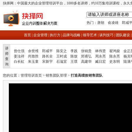
抉择网：中国最大的企业管理培训平台，1000多名讲师，约10万集培训课程，永久
热门：
唐朝
俞凌雄
郎咸
首页
|
企业管理
|
执行力
|
品牌与战略
|
领导艺术
|
谈判技巧
|
团队建设
讲
曾仕强
余世维
郎咸平
陈安之
李践
张锦贵
林伟贤
翟鸿燊
金正
师
姜汝祥
尚致胜
路长全
王时成
陈放
郑甫弘
周永亮
陈永亮
杨克
查
白长虹
朱玉童
宋新宇
石滋宜
王璞
高建华
臧日宏
史东明
陆满
询
您的位置：
管理培训首页
>
销售团队管理
>
打造高绩效销售团队