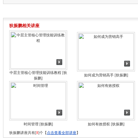
狄振鹏相关讲座
中层主管核心管理技能训练教程
[狄
如何成为营销高手
[狄振鹏]
振鹏]
时间管理
[狄振鹏]
如何有效授权
[狄振鹏]
狄振鹏讲座共有[
8
]个【
点击查看全部讲座
】