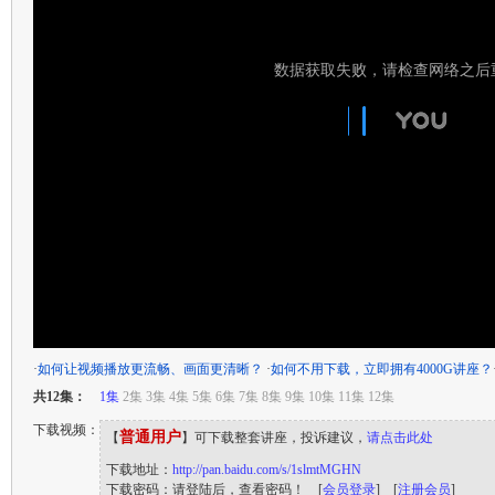
·
如何让视频播放更流畅、画面更清晰？
·
如何不用下载，立即拥有4000G讲座？
共12集：
1集
2集 3集 4集 5集 6集 7集 8集 9集 10集 11集 12集
下载视频：
普通用户
【
】可下载整套讲座，投诉建议，
请点击此处
下载地址：
http://pan.baidu.com/s/1slmtMGHN
下载密码：请登陆后，查看密码！ [
会员登录
] [
注册会员
]