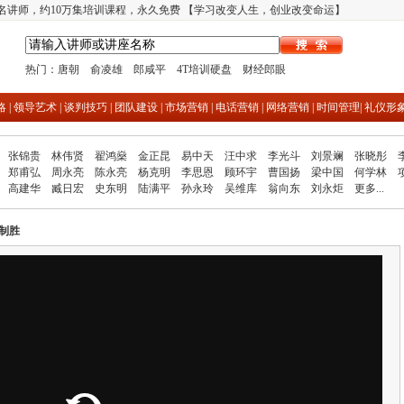
多名讲师，约10万集培训课程，永久免费 【学习改变人生，创业改变命运】
热门：
唐朝
俞凌雄
郎咸平
4T培训硬盘
财经郎眼
略
|
领导艺术
|
谈判技巧
|
团队建设
|
市场营销
|
电话营销
|
网络营销
|
时间管理
|
礼仪形
张锦贵
林伟贤
翟鸿燊
金正昆
易中天
汪中求
李光斗
刘景斓
张晓彤
郑甫弘
周永亮
陈永亮
杨克明
李思恩
顾环宇
曹国扬
梁中国
何学林
高建华
臧日宏
史东明
陆满平
孙永玲
吴维库
翁向东
刘永炬
更多...
制胜