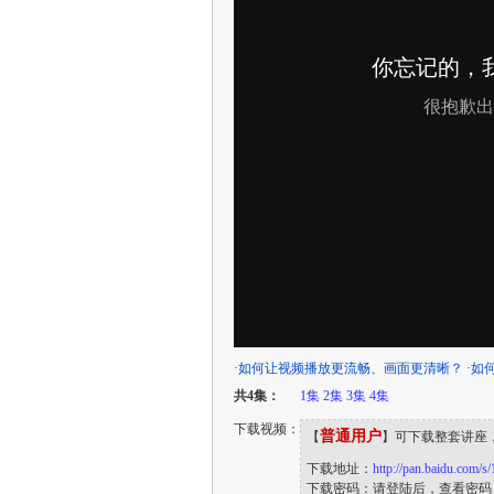
·
如何让视频播放更流畅、画面更清晰？
·
如
共4集：
1集
2集
3集
4集
下载视频：
普通用户
【
】可下载整套讲座
下载地址：
http://pan.baidu.com
下载密码：请登陆后，查看密码