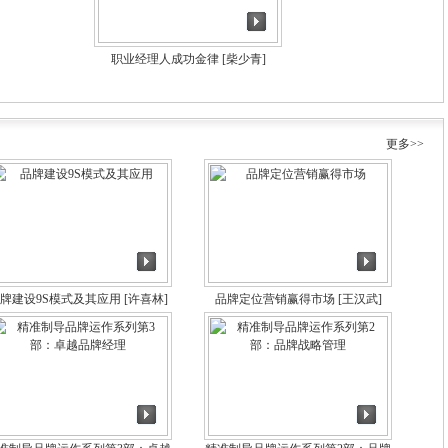
职业经理人成功金律
[柴少青]
更多>>
牌建设9S模式及其应用
[许喜林]
品牌定位营销赢得市场
[王汉武]