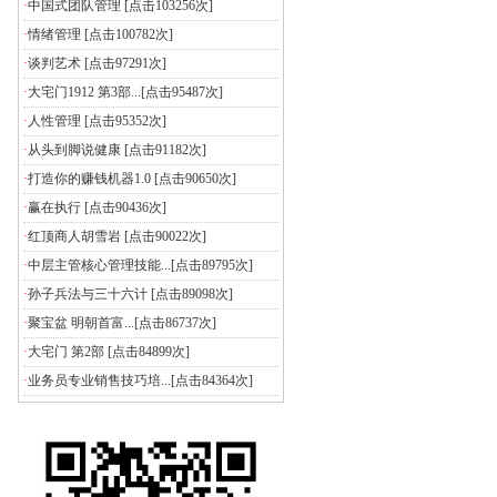
·
中国式团队管理
[点击103256次]
·
情绪管理
[点击100782次]
·
谈判艺术
[点击97291次]
·
大宅门1912 第3部...
[点击95487次]
·
人性管理
[点击95352次]
·
从头到脚说健康
[点击91182次]
·
打造你的赚钱机器1.0
[点击90650次]
·
赢在执行
[点击90436次]
·
红顶商人胡雪岩
[点击90022次]
·
中层主管核心管理技能...
[点击89795次]
·
孙子兵法与三十六计
[点击89098次]
·
聚宝盆 明朝首富...
[点击86737次]
·
大宅门 第2部
[点击84899次]
·
业务员专业销售技巧培...
[点击84364次]