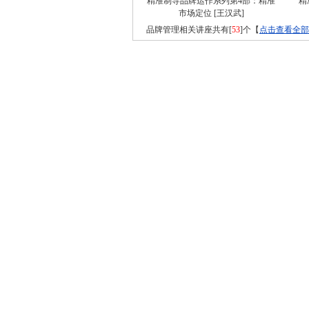
精准制导品牌运作系列第4部：精准
精
市场定位
[王汉武]
品牌管理相关讲座共有[
53
]个【
点击查看全部