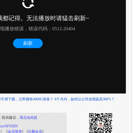
何不用下载，立即拥有4000G讲座？
·
6个月内，如何让公司业绩提高300%？
，投诉建议，
请点击此处
/s/1nvNFFHfN
！ [
会员登录
] [
注册会员
]