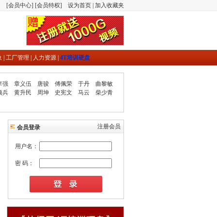
[
会员中心
] [
会员特权
]
设为首页
|
加入收藏夹
象
|
工厂管理
|
人力资源
|
4T培训硬盘
李强
章义伍
唐骏
傅佩荣
于丹
曲黎敏
项兵
黄升民
周坤
史宪文
马云
柴少青
注册会员
会员登录
用户名：
密 码：