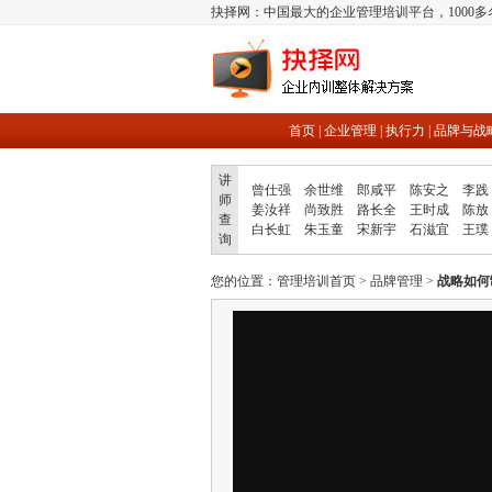
抉择网：中国最大的企业管理培训平台，1000
首页
|
企业管理
|
执行力
|
品牌与战
讲
曾仕强
余世维
郎咸平
陈安之
李践
师
姜汝祥
尚致胜
路长全
王时成
陈放
查
白长虹
朱玉童
宋新宇
石滋宜
王璞
询
您的位置：
管理培训首页
>
品牌管理
>
战略如何