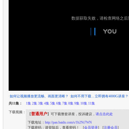
·
如何让视频播放更流畅、画面更清晰？
·
如何不用下载，立即拥有4000G讲座？
共11集：
1集
2集
3集
4集
5集
6集
7集
8集
9集
10集
11集
下载视频：
普通用户
【
】可下载整套讲座，投诉建议，
请点击此处
下载地址：
http://pan.baidu.com/s/1b2Ni7WN
下载密码：请登陆后，查看密码！ [
会员登录
] [
注册会员
]