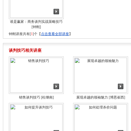
谁是赢家：商务谈判实战策略技巧
[钟刚]
钟刚讲座共有[
1
]个【
点击查看全部讲座
】
谈判技巧相关讲座
销售谈判技巧
[杜继南]
展现卓越的领袖魅力
[博恩崔西]