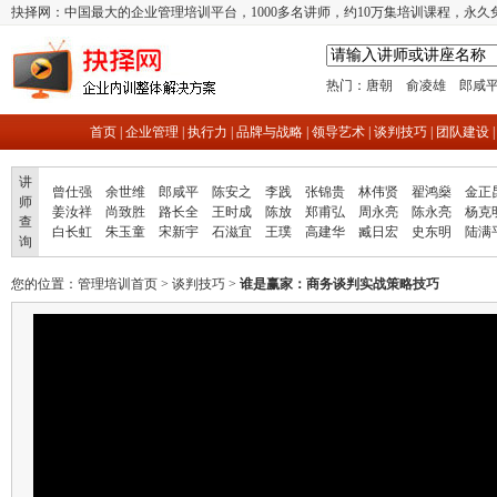
抉择网：中国最大的企业管理培训平台，1000多名讲师，约10万集培训课程，永久
热门：
唐朝
俞凌雄
郎咸
首页
|
企业管理
|
执行力
|
品牌与战略
|
领导艺术
|
谈判技巧
|
团队建设
讲
曾仕强
余世维
郎咸平
陈安之
李践
张锦贵
林伟贤
翟鸿燊
金正
师
姜汝祥
尚致胜
路长全
王时成
陈放
郑甫弘
周永亮
陈永亮
杨克
查
白长虹
朱玉童
宋新宇
石滋宜
王璞
高建华
臧日宏
史东明
陆满
询
您的位置：
管理培训首页
>
谈判技巧
>
谁是赢家：商务谈判实战策略技巧