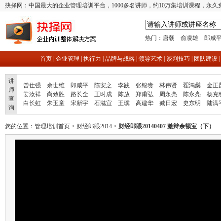
抉择网：中国最大的企业管理培训平台，1000多名讲师，约10万集培训课程，永久
热门：
唐朝
俞凌雄
郎咸
首页
|
企业管理
|
执行力
|
品牌与战略
|
领导艺术
|
谈判技巧
|
团队建设
讲
曾仕强
余世维
郎咸平
陈安之
李践
张锦贵
林伟贤
翟鸿燊
金正
师
姜汝祥
尚致胜
路长全
王时成
陈放
郑甫弘
周永亮
陈永亮
杨克
查
白长虹
朱玉童
宋新宇
石滋宜
王璞
高建华
臧日宏
史东明
陆满
询
您的位置：
管理培训首页
>
财经郎眼2014
>
财经郎眼20140407 激辩余额宝（下）