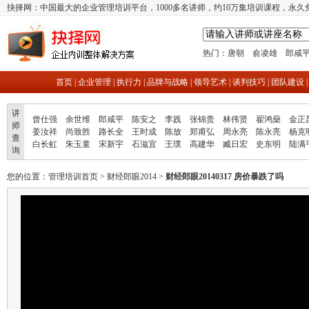
抉择网：中国最大的企业管理培训平台，1000多名讲师，约10万集培训课程，永久
热门：
唐朝
俞凌雄
郎咸
首页
|
企业管理
|
执行力
|
品牌与战略
|
领导艺术
|
谈判技巧
|
团队建设
讲
曾仕强
余世维
郎咸平
陈安之
李践
张锦贵
林伟贤
翟鸿燊
金正
师
姜汝祥
尚致胜
路长全
王时成
陈放
郑甫弘
周永亮
陈永亮
杨克
查
白长虹
朱玉童
宋新宇
石滋宜
王璞
高建华
臧日宏
史东明
陆满
询
您的位置：
管理培训首页
>
财经郎眼2014
>
财经郎眼20140317 房价暴跌了吗