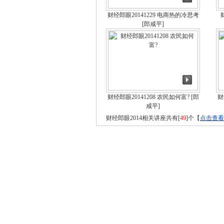
财经郎眼20141229 电商热的冷思考
[郎咸平]
财经郎眼20141208 农民如何富?
[郎
财
咸平]
财经郎眼2014相关讲座共有[
49
]个【
点击查看