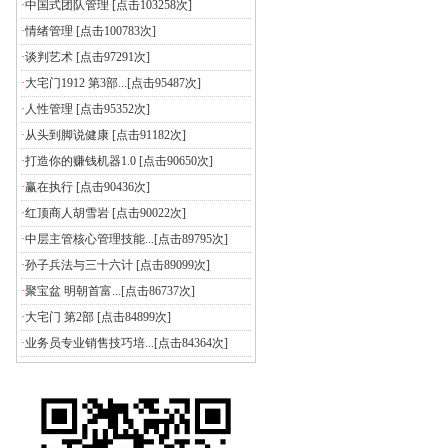
·
中国式团队管理
[点击103258次]
·
情绪管理
[点击100783次]
·
谈判艺术
[点击97291次]
·
大宅门1912 第3部...
[点击95487次]
·
人性管理
[点击95352次]
·
从头到脚说健康
[点击91182次]
·
打造你的赚钱机器1.0
[点击90650次]
·
赢在执行
[点击90436次]
·
红顶商人胡雪岩
[点击90022次]
·
中层主管核心管理技能...
[点击89795次]
·
孙子兵法与三十六计
[点击89099次]
·
聚宝盆 明朝首富...
[点击86737次]
·
大宅门 第2部
[点击84899次]
·
业务员专业销售技巧培...
[点击84364次]