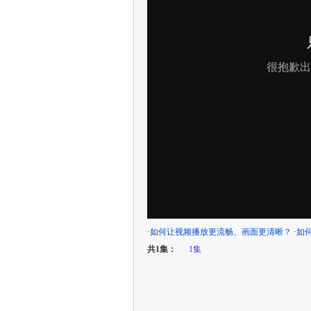
·
如何让视频播放更流畅、画面更清晰？
·
如
共1集：
1集