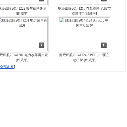
财经郎眼20141222 聚焦价格改革
财经郎眼20141215 存款保险了,股市
[郎咸平]
保险不?
[郎咸平]
经郎眼20141201 电力改革再出发
财经郎眼20141124 APEC，中国主
[郎咸平]
动出牌
[郎咸平]
全部讲座
】