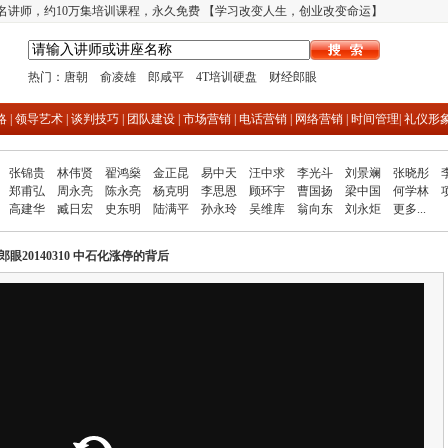
多名讲师，约10万集培训课程，永久免费 【学习改变人生，创业改变命运】
热门：
唐朝
俞凌雄
郎咸平
4T培训硬盘
财经郎眼
略
|
领导艺术
|
谈判技巧
|
团队建设
|
市场营销
|
电话营销
|
网络营销
|
时间管理
|
礼仪形
张锦贵
林伟贤
翟鸿燊
金正昆
易中天
汪中求
李光斗
刘景斓
张晓彤
郑甫弘
周永亮
陈永亮
杨克明
李思恩
顾环宇
曹国扬
梁中国
何学林
高建华
臧日宏
史东明
陆满平
孙永玲
吴维库
翁向东
刘永炬
更多...
郎眼20140310 中石化涨停的背后