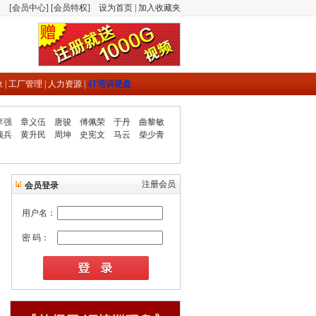
[
会员中心
] [
会员特权
]
设为首页
|
加入收藏夹
象
|
工厂管理
|
人力资源
|
4T培训硬盘
李强
章义伍
唐骏
傅佩荣
于丹
曲黎敏
项兵
黄升民
周坤
史宪文
马云
柴少青
注册会员
会员登录
用户名：
密 码：