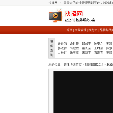
抉择网：中国最大的企业管理培训平台，1000
首页
|
企业管理
|
执行力
|
品牌与战
讲
曾仕强
余世维
郎咸平
陈安之
李践
师
姜汝祥
尚致胜
路长全
王时成
陈放
查
白长虹
朱玉童
宋新宇
石滋宜
王璞
询
您的位置：
管理培训首页
>
财经郎眼2014
>
财经