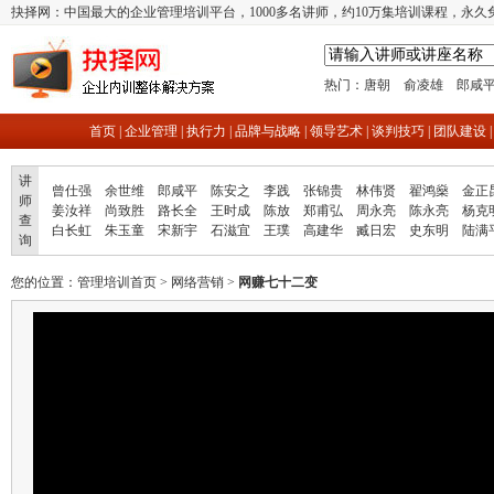
抉择网：中国最大的企业管理培训平台，1000多名讲师，约10万集培训课程，永久
热门：
唐朝
俞凌雄
郎咸
首页
|
企业管理
|
执行力
|
品牌与战略
|
领导艺术
|
谈判技巧
|
团队建设
讲
曾仕强
余世维
郎咸平
陈安之
李践
张锦贵
林伟贤
翟鸿燊
金正
师
姜汝祥
尚致胜
路长全
王时成
陈放
郑甫弘
周永亮
陈永亮
杨克
查
白长虹
朱玉童
宋新宇
石滋宜
王璞
高建华
臧日宏
史东明
陆满
询
您的位置：
管理培训首页
>
网络营销
>
网赚七十二变